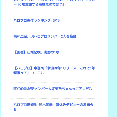
ート)を意識する意味なのでは？」
ハロプロ恵体ランキングTOP10
鞘師里保、現ハロプロメンバー2人を絶賛
【画像】江端妃咲、奇跡の1枚
【ハロプロ】事務所「新曲は年1リリース、これで1年
頑張って」 ← これ
BEYOOOOONDS新メンバー大坪茉乃ちゃんってアレだな
ハロプロ研修生 鈴木琴美、夏休みデビューのお知ら
せ