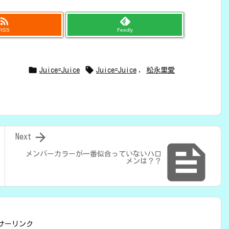

RSS
Feedly


Juice=Juice
Juice=Juice
,
松永里愛

Next

メンバーカラーが一番似合っていないハロ
メンは？？
サーリンク