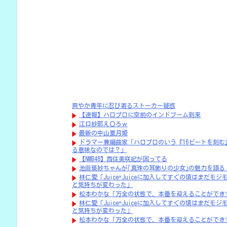
爽やか青年に忍び寄るストーカー疑惑
【速報】ハロプロに空前のインドブーム到来
江口紗耶え〇ろｗ
最新の中山夏月姫
ドラマー兼編曲家「ハロプロのいう『16ビートを刻む
る意味なのでは？」
【NMB48】西住美咲妃が困ってる
池田瑛紗ちゃんが｢真珠の耳飾りの少女｣の魅力を語る
林仁愛「Juice=Juiceに加入してすぐの頃はまだ
と気持ちが変わった」
松本わかな「万全の状態で、本番を迎えることができ
林仁愛「Juice=Juiceに加入してすぐの頃はまだ
と気持ちが変わった」
松本わかな「万全の状態で、本番を迎えることができ