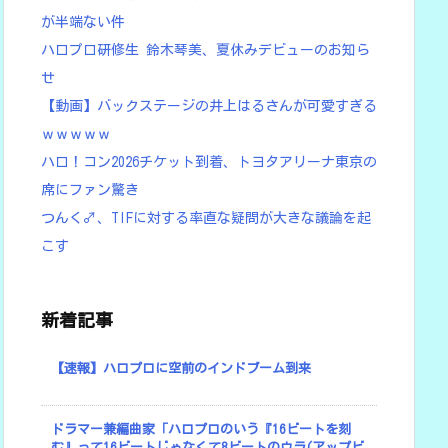
が半端ない件
ハロプロ研修生 鈴木琴美、夏休みデビューのお知ら
せ
【動画】バックステージの井上はるさんが可愛すぎる
ｗｗｗｗｗ
ハロ！コン2026チケット到着、トヨタアリーナ東京の
席にファン驚き
つんく♂、TIFに対する率直な疑問が大きな議論を起
こす
新着記事
【速報】ハロプロに空前のインドブーム到来
ドラマー兼編曲家「ハロプロのいう『16ビートを刻
む』って16ビートじゃなくて8ビートのウラ(アップビ