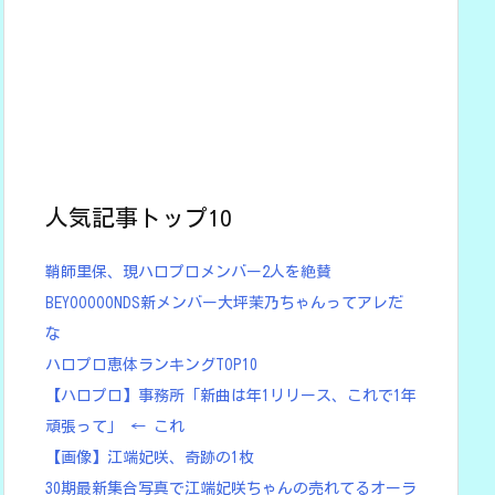
人気記事トップ10
鞘師里保、現ハロプロメンバー2人を絶賛
BEYOOOOONDS新メンバー大坪茉乃ちゃんってアレだ
な
ハロプロ恵体ランキングTOP10
【ハロプロ】事務所「新曲は年1リリース、これで1年
頑張って」 ← これ
【画像】江端妃咲、奇跡の1枚
30期最新集合写真で江端妃咲ちゃんの売れてるオーラ