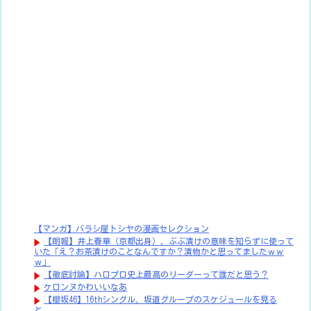
【マンガ】バラシ屋トシヤの漫画セレクション
【朗報】井上春華（京都出身）、ぶぶ漬けの意味を知らずに使って
いた「え？お茶漬けのことなんですか？漬物かと思ってましたｗｗ
ｗ」
【徹底討論】ハロプロ史上最高のリーダーって誰だと思う？
ケロンヌかわいいなあ
【櫻坂46】16thシングル、坂道グループのスケジュールを見る
と...