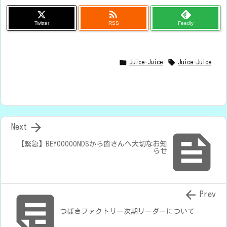

Twitter
RSS
Feedly


Juice=Juice
Juice=Juice

Next

【緊急】BEYOOOOONDSから皆さんへ大切なお知
らせ


Prev
つばきファクトリー次期リーダーについて