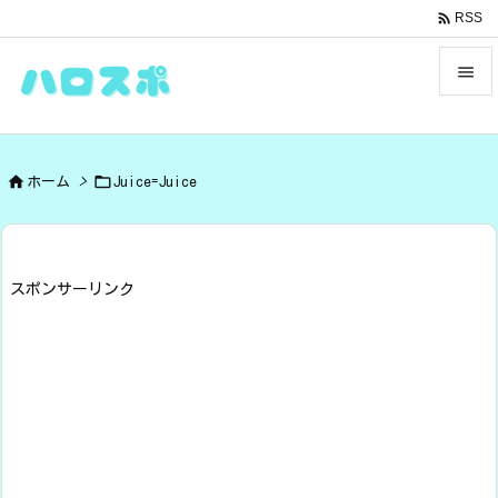

RSS


メニュ



ホーム
>
Juice=Juice
サイド

前へ

スポンサーリンク
次へ

検索