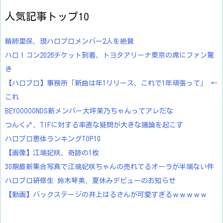
人気記事トップ10
鞘師里保、現ハロプロメンバー2人を絶賛
ハロ！コン2026チケット到着、トヨタアリーナ東京の席にファン驚
き
【ハロプロ】事務所「新曲は年1リリース、これで1年頑張って」 ←
これ
BEYOOOOONDS新メンバー大坪茉乃ちゃんってアレだな
つんく♂、TIFに対する率直な疑問が大きな議論を起こす
ハロプロ恵体ランキングTOP10
【画像】江端妃咲、奇跡の1枚
30期最新集合写真で江端妃咲ちゃんの売れてるオーラが半端ない件
ハロプロ研修生 鈴木琴美、夏休みデビューのお知らせ
【動画】バックステージの井上はるさんが可愛すぎるｗｗｗｗｗ