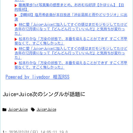
藤嶌果歩1st写真集の感想まとめ。おおむね好評【かほりん】【日
向坂46】
【NMB48】塩月希依音が本日放送「渋谷凪咲と雨やどりラジオ」に出
演
林仁愛「Juice=Juiceに加入してすぐの頃はまだモジモジしてたけど
去年の12月頃になって『どんどん行っていいんだ』と気持ちが変わっ
た」
松本わかな「万全の状態で、本番を迎えることができず すごく不甲
斐なくて、すごく悔しかった」
林仁愛「Juice=Juiceに加入してすぐの頃はまだモジモジしてたけど
去年の12月頃になって『どんどん行っていいんだ』と気持ちが変わっ
た」
松本わかな「万全の状態で、本番を迎えることができず すごく不甲
斐なくて、すごく悔しかった」
Powered by livedoor 相互RSS
Juice=Juice次のシングルが話題に


Juice=Juice
Juice=Juice
1:
2026/02/01(日) 14:05:11.19 0