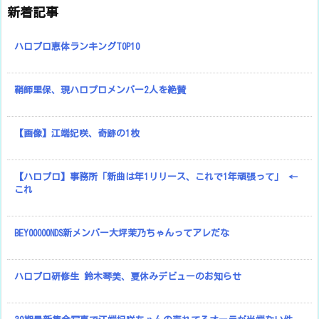
新着記事
ハロプロ恵体ランキングTOP10
鞘師里保、現ハロプロメンバー2人を絶賛
【画像】江端妃咲、奇跡の1枚
【ハロプロ】事務所「新曲は年1リリース、これで1年頑張って」 ←
これ
BEYOOOOONDS新メンバー大坪茉乃ちゃんってアレだな
ハロプロ研修生 鈴木琴美、夏休みデビューのお知らせ