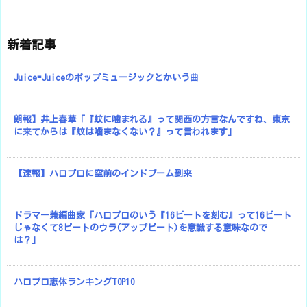
新着記事
Juice=Juiceのポップミュージックとかいう曲
朗報】井上春華「『蚊に噛まれる』って関西の方言なんですね、東京
に来てからは『蚊は噛まなくない？』って言われます」
【速報】ハロプロに空前のインドブーム到来
ドラマー兼編曲家「ハロプロのいう『16ビートを刻む』って16ビート
じゃなくて8ビートのウラ(アップビート)を意識する意味なので
は？」
ハロプロ恵体ランキングTOP10