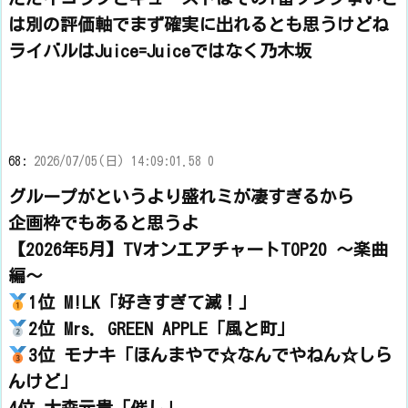
は別の評価軸でまず確実に出れるとも思うけどね
ライバルはJuice=Juiceではなく乃木坂
68:
2026/07/05(日) 14:09:01.58 0
グループがというより盛れミが凄すぎるから
企画枠でもあると思うよ
【2026年5月】TVオンエアチャートTOP20 ～楽曲
編～
1位 M!LK「好きすぎて滅！」
2位 Mrs. GREEN APPLE「風と町」
3位 モナキ「ほんまやで☆なんでやねん☆しら
んけど」
4位 大森元貴「催し」