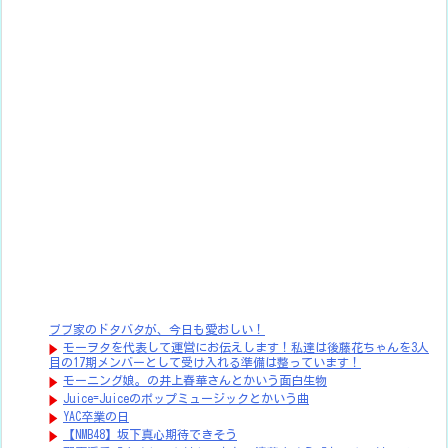
ブブ家のドタバタが、今日も愛おしい！
モーヲタを代表して運営にお伝えします！私達は後藤花ちゃんを3人
目の17期メンバーとして受け入れる準備は整っています！
モーニング娘。の井上春華さんとかいう面白生物
Juice=Juiceのポップミュージックとかいう曲
YAC卒業の日
【NMB48】坂下真心期待できそう