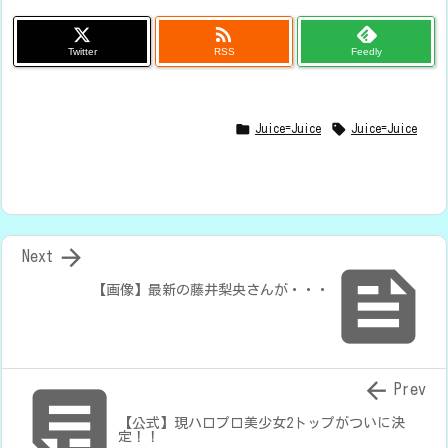

Twitter
RSS
Feedly


Juice=Juice
Juice=Juice

Next

【画像】最新の藤井梨央さんが・・・


Prev
【公式】現ハロプロ美少女2トップがついに決
定！！