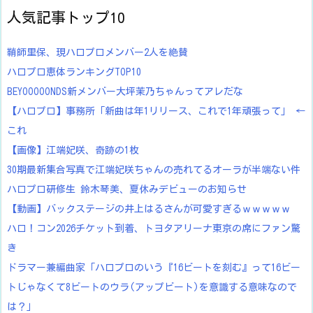
人気記事トップ10
鞘師里保、現ハロプロメンバー2人を絶賛
ハロプロ恵体ランキングTOP10
BEYOOOOONDS新メンバー大坪茉乃ちゃんってアレだな
【ハロプロ】事務所「新曲は年1リリース、これで1年頑張って」 ←
これ
【画像】江端妃咲、奇跡の1枚
30期最新集合写真で江端妃咲ちゃんの売れてるオーラが半端ない件
ハロプロ研修生 鈴木琴美、夏休みデビューのお知らせ
【動画】バックステージの井上はるさんが可愛すぎるｗｗｗｗｗ
ハロ！コン2026チケット到着、トヨタアリーナ東京の席にファン驚
き
ドラマー兼編曲家「ハロプロのいう『16ビートを刻む』って16ビー
トじゃなくて8ビートのウラ(アップビート)を意識する意味なので
は？」