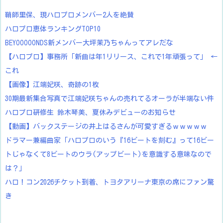
鞘師里保、現ハロプロメンバー2人を絶賛
ハロプロ恵体ランキングTOP10
BEYOOOOONDS新メンバー大坪茉乃ちゃんってアレだな
【ハロプロ】事務所「新曲は年1リリース、これで1年頑張って」 ←
これ
【画像】江端妃咲、奇跡の1枚
30期最新集合写真で江端妃咲ちゃんの売れてるオーラが半端ない件
ハロプロ研修生 鈴木琴美、夏休みデビューのお知らせ
【動画】バックステージの井上はるさんが可愛すぎるｗｗｗｗｗ
ドラマー兼編曲家「ハロプロのいう『16ビートを刻む』って16ビー
トじゃなくて8ビートのウラ(アップビート)を意識する意味なので
は？」
ハロ！コン2026チケット到着、トヨタアリーナ東京の席にファン驚
き