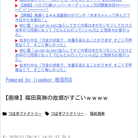
【速報】ハロプロ新メンバーオーディション2026開催決定ｷﾀ━━━
━(ﾟ∀ﾟ)━━━━!!
【朗報】高瀬くるみ＆浅倉樹々がランチ「ききちゃんって呼んで？
今日から友達ね！」
林仁愛「Juice=Juiceに加入してすぐの頃はまだモジモジしてたけど
去年の12月頃になって『どんどん行っていいんだ』と気持ちが変わっ
た」
松本わかな「万全の状態で、本番を迎えることができず すごく不甲
斐なくて、すごく悔しかった」
林仁愛「Juice=Juiceに加入してすぐの頃はまだモジモジしてたけど
去年の12月頃になって『どんどん行っていいんだ』と気持ちが変わっ
た」
松本わかな「万全の状態で、本番を迎えることができず すごく不甲
斐なくて、すごく悔しかった」
Powered by livedoor 相互RSS
【画像】福田真琳の故郷がすごいｗｗｗｗ


つばきファクトリー
つばきファクトリー
,
福田真琳
1:
2025/11/29(土) 14:51:37.76 0