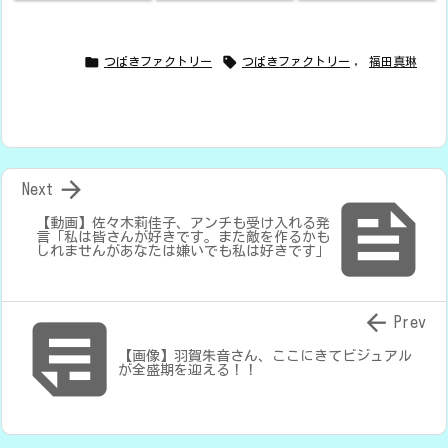


つばきファクトリー
つばきファクトリー
,
福田真琳

Next

【動画】佐々木莉佳子、アンチも受け入れる発
言「私は皆さんが好きです。また敵を作るかも
しれませんがあなたは嫌いでも私は好きです」


Prev
【画像】羽賀朱音さん、ここにきてビジュアル
が全盛期を迎える！！