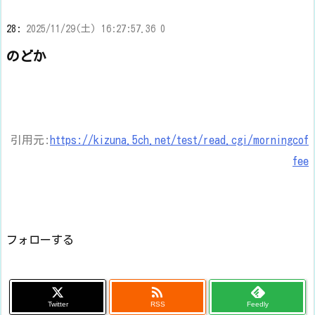
28:
2025/11/29(土) 16:27:57.36 0
のどか
引用元:
https://kizuna.5ch.net/test/read.cgi/morningcof
fee
フォローする

Twitter
RSS
Feedly