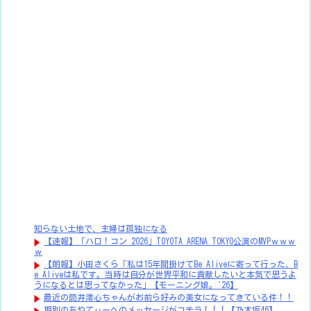
知らない土地で、主婦は孤独になる
【速報】「ハロ！コン 2026」TOYOTA ARENA TOKYO公演のMVPｗｗｗ
ｗ
【朗報】小田さくら「私は15年間掛けてBe Aliveに寄って行った、B
e Aliveは私です。当時は自分が世界平和に貢献したいと本気で思うよ
うになるとは思ってなかった」【モーニング娘。'26】
最近の筒井澪心ちゃんがお前ら好みの美女になってきている件！！
期別のあやてぃーへのメッセージがコチラ！！！【乃木坂46】