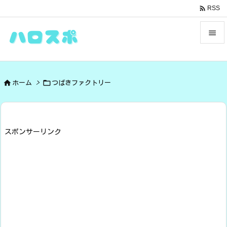

RSS


メニュ



ホーム
>
つばきファクトリー
サイド

前へ

スポンサーリンク
次へ

検索