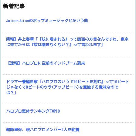
新着記事
Juice=Juiceのポップミュージックとかいう曲
朗報】井上春華「『蚊に噛まれる』って関西の方言なんですね、東京
に来てからは『蚊は噛まなくない？』って言われます」
【速報】ハロプロに空前のインドブーム到来
ドラマー兼編曲家「ハロプロのいう『16ビートを刻む』って16ビート
じゃなくて8ビートのウラ(アップビート)を意識する意味なので
は？」
ハロプロ恵体ランキングTOP10
鞘師里保、現ハロプロメンバー2人を絶賛