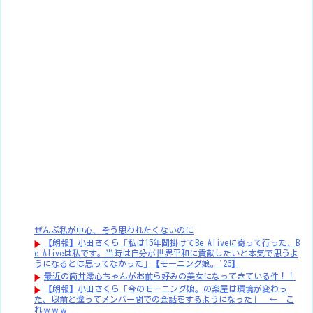
ぜんぶ私が中心、そう思われたくないのに
【朗報】小田さくら「私は15年間掛けてBe Aliveに寄って行った、B
e Aliveは私です。当時は自分が世界平和に貢献したいと本気で思うよ
うになるとは思ってなかった」【モーニング娘。'26】
最近の筒井澪心ちゃんがお前ら好みの美女になってきている件！！
【朗報】小田さくら「今のモーニング娘。の楽屋は環境が変わっ
た、以前と違ってメンバー間での会話をするようになった」 ← こ
れｗｗｗ