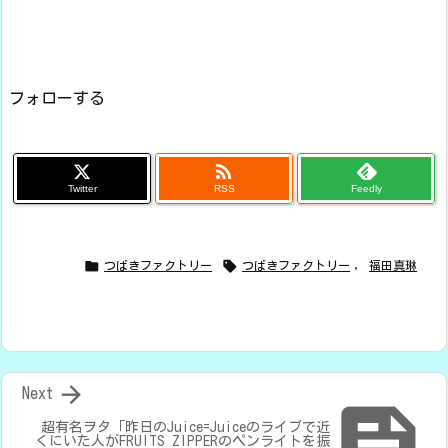
フォローする

Twitter
RSS
Feedly


つばきファクトリー
つばきファクトリー
,
福田真琳

Next

超有名ヲタ「昨日のJuice=Juiceのライブで近
くにいた人がFRUITS ZIPPERのペンライトを振