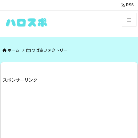

RSS


メニュ



ホーム
>
つばきファクトリー
サイド

前へ

スポンサーリンク
次へ

検索