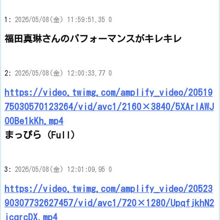
1:
2026/05/08(金) 11:59:51.35 0
福田真琳さんのパフォーマンスがキレキレ
2:
2026/05/08(金) 12:00:33.77 0
https://video.twimg.com/amplify_video/20519
75030570123264/vid/avc1/2160×3840/5XArlAWJ
O0Be1kKh.mp4
まっぴら（Full）
3:
2026/05/08(金) 12:01:09.95 0
https://video.twimg.com/amplify_video/20523
90307732627457/vid/avc1/720×1280/UpqfjkhN2
icqrcDX.mp4