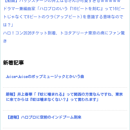
【動画】バックステージの井上はるさんが可愛すぎるｗｗｗｗｗ
ドラマー兼編曲家「ハロプロのいう『16ビートを刻む』って16ビー
トじゃなくて8ビートのウラ(アップビート)を意識する意味なので
は？」
ハロ！コン2026チケット到着、トヨタアリーナ東京の席にファン驚
き
新着記事
Juice=Juiceのポップミュージックとかいう曲
朗報】井上春華「『蚊に噛まれる』って関西の方言なんですね、東京
に来てからは『蚊は噛まなくない？』って言われます」
【速報】ハロプロに空前のインドブーム到来