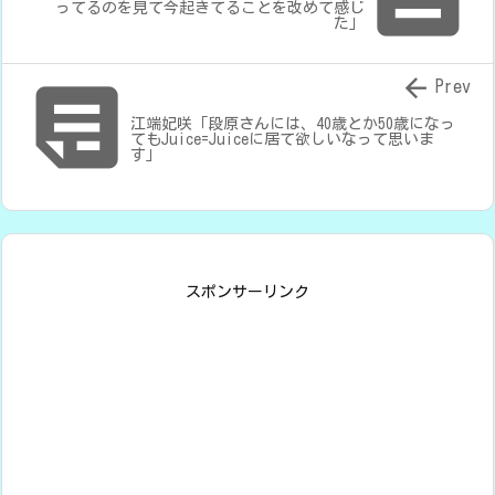
ってるのを見て今起きてることを改めて感じ
た」


Prev
江端妃咲「段原さんには、40歳とか50歳になっ
てもJuice=Juiceに居て欲しいなって思いま
す」
スポンサーリンク