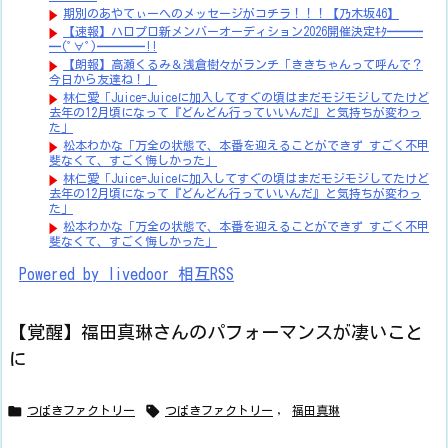
期別のあやてぃーへのメッセージがコチラ！！！【乃木坂46】
【速報】ハロプロ新メンバーオーディション2026開催決定ｷﾀ━━━
━(ﾟ∀ﾟ)━━━━!!
【朗報】高瀬くるみ＆浅倉樹々がランチ「ききちゃんって呼んで？
今日から友達ね！」
林仁愛「Juice=Juiceに加入してすぐの頃はまだモジモジしてたけど
去年の12月頃になって『どんどん行っていいんだ』と気持ちが変わっ
た」
松本わかな「万全の状態で、本番を迎えることができず すごく不甲
斐なくて、すごく悔しかった」
林仁愛「Juice=Juiceに加入してすぐの頃はまだモジモジしてたけど
去年の12月頃になって『どんどん行っていいんだ』と気持ちが変わっ
た」
松本わかな「万全の状態で、本番を迎えることができず すごく不甲
斐なくて、すごく悔しかった」
Powered by livedoor 相互RSS
【覚醒】福田真琳さんのパフォーマンスが凄いこと
に


つばきファクトリー
つばきファクトリー
,
福田真琳