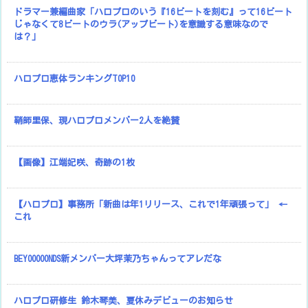
ドラマー兼編曲家「ハロプロのいう『16ビートを刻む』って16ビート
じゃなくて8ビートのウラ(アップビート)を意識する意味なので
は？」
ハロプロ恵体ランキングTOP10
鞘師里保、現ハロプロメンバー2人を絶賛
【画像】江端妃咲、奇跡の1枚
【ハロプロ】事務所「新曲は年1リリース、これで1年頑張って」 ←
これ
BEYOOOOONDS新メンバー大坪茉乃ちゃんってアレだな
ハロプロ研修生 鈴木琴美、夏休みデビューのお知らせ