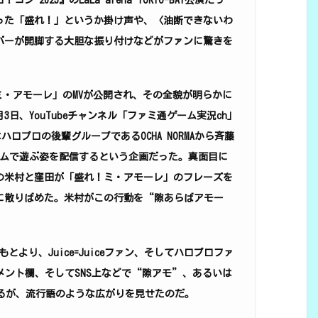
025』のLaLa arena TOKYO-BAY公演だっ
った「盛れ！」というか掛け声や、〈油断できないわ
バーが開脚する大胆な振り付けなどがファンに驚きを
！ミ・アモーレ」のMVが公開され、その全貌が明らかに
日、YouTubeチャンネル「ファミ通ゲーム実況ch」
ハロプロの後輩グループであるOCHA NORMAから斉藤
ームで遊ぶ姿を配信するという企画だった。真面目に
の米村と窪田が「盛れ！ミ・アモーレ」のフレーズを
に散りばめた。米村がこの行動を“隙あらばアモー
もとより、Juice=Juiceファン、そしてハロプロファ
メント欄、そしてSNS上などで“隙アモ”、あるいは
るが、流行語のような広がりを見せたのだ。