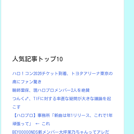
人気記事トップ10
ハロ！コン2026チケット到着、トヨタアリーナ東京の
席にファン驚き
鞘師里保、現ハロプロメンバー2人を絶賛
つんく♂、TIFに対する率直な疑問が大きな議論を起
こす
【ハロプロ】事務所「新曲は年1リリース、これで1年
頑張って」 ← これ
BEYOOOOONDS新メンバー大坪茉乃ちゃんってアレだ