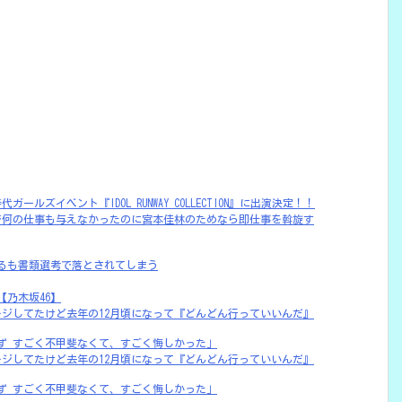
ガールズイベント『IDOL RUNWAY COLLECTION』に出演決定！！
様子見で何の仕事も与えなかったのに宮本佳林のためなら即仕事を斡旋す
るも書類選考で落とされてしまう
乃木坂46】
モジモジしてたけど去年の12月頃になって『どんどん行っていいんだ』
ず すごく不甲斐なくて、すごく悔しかった」
モジモジしてたけど去年の12月頃になって『どんどん行っていいんだ』
ず すごく不甲斐なくて、すごく悔しかった」