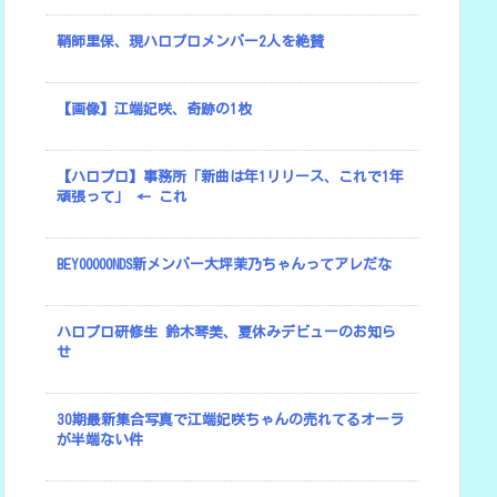
鞘師里保、現ハロプロメンバー2人を絶賛
【画像】江端妃咲、奇跡の1枚
【ハロプロ】事務所「新曲は年1リリース、これで1年
頑張って」 ← これ
BEYOOOOONDS新メンバー大坪茉乃ちゃんってアレだな
ハロプロ研修生 鈴木琴美、夏休みデビューのお知ら
せ
30期最新集合写真で江端妃咲ちゃんの売れてるオーラ
が半端ない件