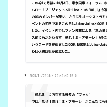
この約1カ月後の10月3日、東京国際フォーラム ホールA
ハロー！プロジェクト×M-line club VOL
のOGのメンバーが集い、さらに生オーケストラ
ベントの初回であるこの日はJuice=JuiceとOC
した。イベント内ではファン投票による“私の推
ス前にもかかわらず「盛れ！ミ・アモーレ」が1
いうワードを誕生させたOCHA NORMAとJuice
わば伏線回収が成立した。
7:
2025/11/22(土) 09:46:42.58 0
「盛れミ」に内在する幾多の“フック”
では、なぜ「盛れ！ミ・アモーレ」がこんなにも