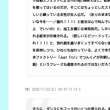
や自動エフェクトによるInstagram映えなど
を歌ってはいるのだが、そこにはちょっとしたス
しいと願っている女性が主人公だ。〈ありのまま
いな今を……／盛れ！！！〉と彼女は心で叫んで
上 でいいの〉と、加工主義には肯定的だ。しか
れる結末が示唆される。〈悲しいエピソードって
れ！！！〉と、別れ話を盛りまくってすべらない
を保持しつつ、ひねりも加わっている、よくでき
きファクトリー「Just Try!」でつんく♂が
話〉というフレーズも連想されるのではないだろ
10:
2025/11/22(土) 09:47:13.19 0
さらに、ダンスにもフックがいくつか見られる。