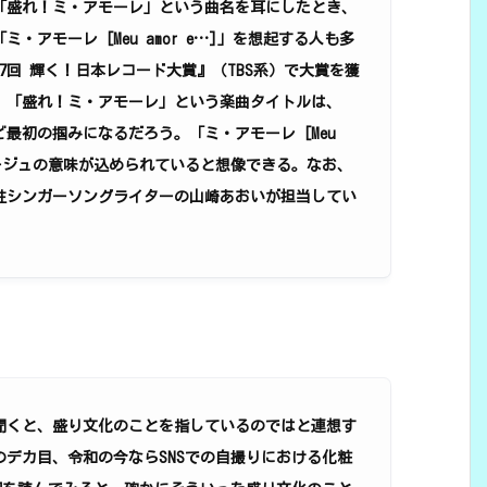
「盛れ！ミ・アモーレ」という曲名を耳にしたとき、
アモーレ [Meu amor e…]」を想起する人も多
27回 輝く！日本レコード大賞』（TBS系）で大賞を獲
、「盛れ！ミ・アモーレ」という楽曲タイトルは、
最初の掴みになるだろう。「ミ・アモーレ [Meu
マージュの意味が込められていると想像できる。なお、
性シンガーソングライターの山崎あおいが担当してい
聞くと、盛り文化のことを指しているのではと連想す
デカ目、令和の今ならSNSでの自撮りにおける化粧