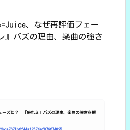
=Juice、なぜ再評価フェー
レ』バズの理由、楽曲の強さ
評価フェーズに？ 「盛れミ」バズの理由、楽曲の強さを解
2bca7671b6f44af2574af879674825