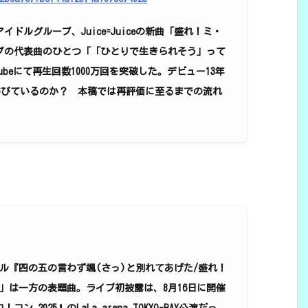
ルグループ、Juice=Juiceの新曲「盛れ！ミ・
プの代表曲のひとつ「「ひとりで生きられそう」って
beにて再生回数1000万回を突破した。デビュー13年
光を浴びているのか？ 本稿では再評価に至るまでの流れ
ングル『四の五の言わず颯(さっ)と別れてあげた/盛れ！
」は一方の表題曲。ライブ初披露は、8月16日に開催