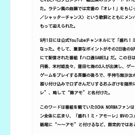
されたハロプロメンバー総出演のコンサート『ハロ！コン 2
た。ラテン風の曲調では定番の「オレ！」をもじ
／シャッターチャンス〉という歌詞とともにメン
もって迎えられた。
9月1日には公式YouTubeチャンネルにて「盛れ
なった。そして、重要なポイントがその2日後の9月3
にて配信された番組『ハロ通GAMES』だ。この日は
円香、米村姫良々、窪田七海の3人が出演し、ゲ
ゲームをプレイする斉藤の後ろで、手持ち無沙汰
振り付け込みで口ずさんだりするおふざけを随所
レ”、略して“隙アモ”と名付けた。
このワードは番組を観ていたOCHA NORMAファンは
ン全体に広まり、「盛れ！ミ・アモーレ」MVのコ
語尾に“～～アモ”と付けるなど、限定的ではあ