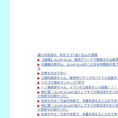
妻との生活が、夫をうつへ追い込んだ現実
【速報】Juice=Juice、横浜アリーナで開催される新時代
川邊健太郎さん、Juice=Juiceのことは半年間
る
北原ももがでかい
上國料萌衣ちゃん、留学中にマックのバイトに応募す
ハロプロ恵体ランキングTOP10
一ノ瀬美空ちゃん、イワシの三枚おろしに挑戦！！！【
林仁愛「Juice=Juiceに加入してすぐの頃はまだ
と気持ちが変わった」
松本わかな「万全の状態で、本番を迎えることができ
林仁愛「Juice=Juiceに加入してすぐの頃はまだ
と気持ちが変わった」
松本わかな「万全の状態で、本番を迎えることができ