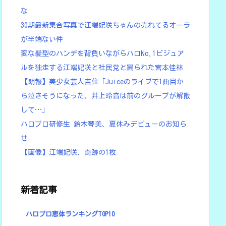
な
30期最新集合写真で江端妃咲ちゃんの売れてるオーラ
が半端ない件
変な髪型のハンデを背負いながらハロNo.1ビジュア
ルを独走する江端妃咲と社民党と罵られた宮本佳林
【朗報】美少女芸人吉住「Juiceのライブで1曲目か
ら泣きそうになった、井上玲音は前のグループが解散
して…」
ハロプロ研修生 鈴木琴美、夏休みデビューのお知ら
せ
【画像】江端妃咲、奇跡の1枚
新着記事
ハロプロ恵体ランキングTOP10