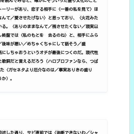
。歌詞を読んでみると、確かにそういった盛り文化のこと
トーリーがあり、恋する相手に〈一番の私を見て〉ほ
なんて／愛させたげない〉と思っており、〈火花みた
いる。〈ありのままなんて／残させたくない／現実以
し終盤では〈私のもとを 去るのね〉と、相手にふら
／後味が悪い／めちゃくちゃにして話そう／盛
話にしちゃおうというオチが最後につくのだ。現代性
た歌詞だと言えるだろう（ハロプロファンなら、つば
作詞した〈ガセネタより厄介なのは／事実ありきの盛り
うか）。
前述した通り、サビ直前では〈油断できないわ／シャ