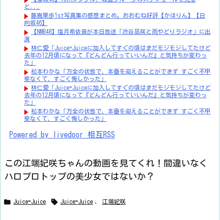
と...
藤嶌果歩1st写真集の感想まとめ。おおむね好評【かほりん】【日
向坂46】
【NMB48】塩月希依音が本日放送「渋谷凪咲と雨やどりラジオ」に出
演
林仁愛「Juice=Juiceに加入してすぐの頃はまだモジモジしてたけど
去年の12月頃になって『どんどん行っていいんだ』と気持ちが変わっ
た」
松本わかな「万全の状態で、本番を迎えることができず すごく不甲
斐なくて、すごく悔しかった」
林仁愛「Juice=Juiceに加入してすぐの頃はまだモジモジしてたけど
去年の12月頃になって『どんどん行っていいんだ』と気持ちが変わっ
た」
松本わかな「万全の状態で、本番を迎えることができず すごく不甲
斐なくて、すごく悔しかった」
Powered by livedoor 相互RSS
この江端妃咲ちゃんの動画を見てくれ！間違いなく
ハロプロトップの美少女ではないか？


Juice=Juice
Juice=Juice
,
江端妃咲