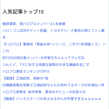
人気記事トップ10
鞘師里保、現ハロプロメンバー2人を絶賛
ハロ！コン2026チケット到着、トヨタアリーナ東京の席にファン驚
き
【ハロプロ】事務所「新曲は年1リリース、これで1年頑張って」 ←
これ
BEYOOOOONDS新メンバー大坪茉乃ちゃんってアレだな
つんく♂、TIFに対する率直な疑問が大きな議論を起こす
ハロプロ恵体ランキングTOP10
【画像】江端妃咲、奇跡の1枚
30期最新集合写真で江端妃咲ちゃんの売れてるオーラが半端ない件
ハロプロ研修生 鈴木琴美、夏休みデビューのお知らせ
【動画】バックステージの井上はるさんが可愛すぎるｗｗｗｗｗ