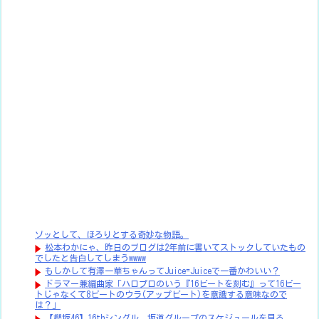
ゾッとして、ほろりとする奇妙な物語。
松本わかにゃ、昨日のブログは2年前に書いてストックしていたもの
でしたと告白してしまうwwww
もしかして有澤一華ちゃんってJuice=Juiceで一番かわいい？
ドラマー兼編曲家「ハロプロのいう『16ビートを刻む』って16ビー
トじゃなくて8ビートのウラ(アップビート)を意識する意味なので
は？」
【櫻坂46】16thシングル、坂道グループのスケジュールを見る