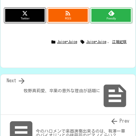

Twitter
RSS
Feedly


Juice=Juice
Juice=Juice
,
江端妃咲

Next

牧野真莉愛、卒業の意外な理由が話題に


Prev
今のハロメンで楽器演奏出来るのは、有澤一華
のバイオリンと小林萌花のピアノくらい？