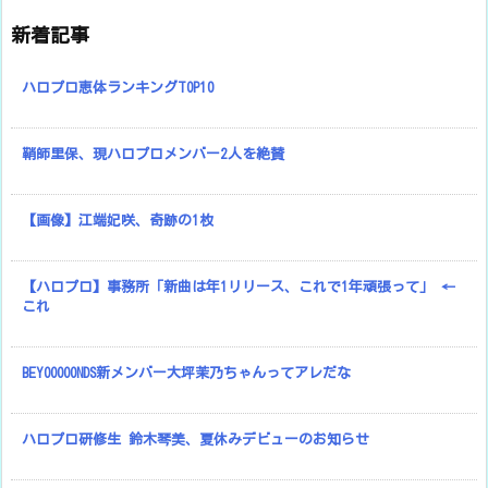
新着記事
ハロプロ恵体ランキングTOP10
鞘師里保、現ハロプロメンバー2人を絶賛
【画像】江端妃咲、奇跡の1枚
【ハロプロ】事務所「新曲は年1リリース、これで1年頑張って」 ←
これ
BEYOOOOONDS新メンバー大坪茉乃ちゃんってアレだな
ハロプロ研修生 鈴木琴美、夏休みデビューのお知らせ