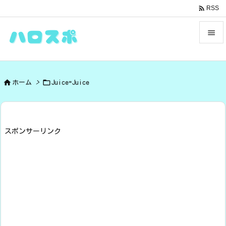

RSS


メニュ



ホーム
>
Juice=Juice
サイド

前へ

スポンサーリンク
次へ

検索