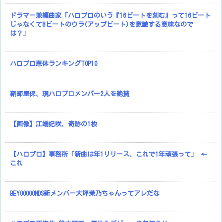
ドラマー兼編曲家「ハロプロのいう『16ビートを刻む』って16ビート
じゃなくて8ビートのウラ(アップビート)を意識する意味なので
は？」
ハロプロ恵体ランキングTOP10
鞘師里保、現ハロプロメンバー2人を絶賛
【画像】江端妃咲、奇跡の1枚
【ハロプロ】事務所「新曲は年1リリース、これで1年頑張って」 ←
これ
BEYOOOOONDS新メンバー大坪茉乃ちゃんってアレだな