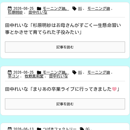



2026-06-25
モーニング娘。
OG
,
モーニング娘
,
杉原明紗
,
田中れいな
田中れいな「杉原明紗はお母さんがすごく一生懸命習い
事とかさせて育てられた子役みたい」
記事を読む



2026-06-25
モーニング娘。
OG
,
モーニング娘
,
卒コン
,
牧野真莉愛
,
田中れいな
田中れいな「まりあの卒業ライブに行ってきました
」
記事を読む



2026-06-13
つばきファクトリー
OG
,