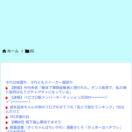


ホーム
>
OG
それは純愛か、それともストーカー疑惑か
【朗報】竹内朱莉「整体で軍隊経験者と思われた。ダンス負荷で、私の骨
と筋肉はもうグチャグチャになっている」
【速報】ハロプロ新メンバーオーディション2026ｷﾀ━━━━(ﾟ
∀ﾟ)━━━━!!
宮本佳林ちゃんの例のブログがはてブの「あとで読むランキング」1位な
んだけど
YAC卒業の日
【NMB48】坂下真心期待できそう
賀喜遥香 ｢さくちゃんはちいかわ｣ 遠藤さくら ｢かっきーはハチワレ｣
【乃木坂46】