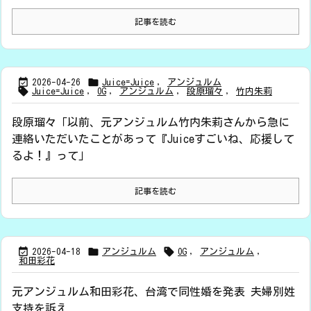
記事を読む


2026-04-26
Juice=Juice
,
アンジュルム

Juice=Juice
,
OG
,
アンジュルム
,
段原瑠々
,
竹内朱莉
段原瑠々「以前、元アンジュルム竹内朱莉さんから急に
連絡いただいたことがあって『Juiceすごいね、応援して
るよ！』って」
記事を読む



2026-04-18
アンジュルム
OG
,
アンジュルム
,
和田彩花
元アンジュルム和田彩花、台湾で同性婚を発表 夫婦別姓
支持を訴え