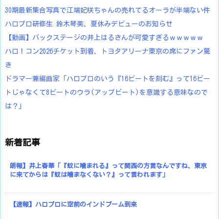
30期最新集合写真で江端妃咲ちゃんの売れてるオーラが半端ない件
ハロプロ研修生 鈴木琴美、夏休みデビューのお知らせ
【動画】バックステージの井上はるさんが可愛すぎるｗｗｗｗｗ
ハロ！コン2026チケット到着、トヨタアリーナ東京の席にファン驚
き
ドラマー兼編曲家「ハロプロのいう『16ビートを刻む』って16ビー
トじゃなくて8ビートのウラ(アップビート)を意識する意味なので
は？」
新着記事
朗報】井上春華「『蚊に噛まれる』って関西の方言なんですね、東京
に来てからは『蚊は噛まなくない？』って言われます」
【速報】ハロプロに空前のインドブーム到来