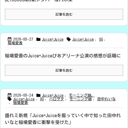
記事を読む



2026-05-27
Juice=Juice
Juice=Juice
,
OG
,
稲場愛香
稲場愛香のJuice=Juiceぴあアリーナ公演の感想が話題に
記事を読む


2026-05-24
Juice=Juice
,
モーニング娘。

Juice=Juice
,
OG
,
ハロヲタ
,
モーニング娘
,
田中れいな
,
稲場愛香
盛れミ新規「Juice=Juiceを掘っていく中で知った田中れ
いなと稲場愛香に衝撃を受けた」