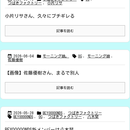
つばきファクトリー
,
小片リサ
小片リサさん、久々にブチギレる
記事を読む



2026-06-04
モーニング娘。
OG
,
モーニング娘
,
佐藤優樹
【画像】佐藤優樹さん、まるで別人
記事を読む


2026-05-28
BEYOOOOONDS
,
つばきファクトリー

BEYOOOOONDS
,
OG
,
つばきファクトリー
,
八木栞
BEYOOOOONDS新メンバーは八木栞