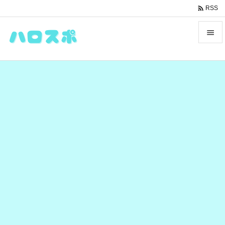

RSS


メニュ

サイド

前へ

次へ

検索