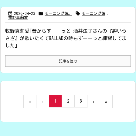



2026-04-23
モーニング娘。
モーニング娘
,
牧野真莉愛
牧野真莉愛｢昔からずーーっと 酒井法子さんの『碧いう
さぎ』が歌いたくてBALLADの時もずーーっと練習してま
した｣
記事を読む
1
2
3
«
‹
›
»