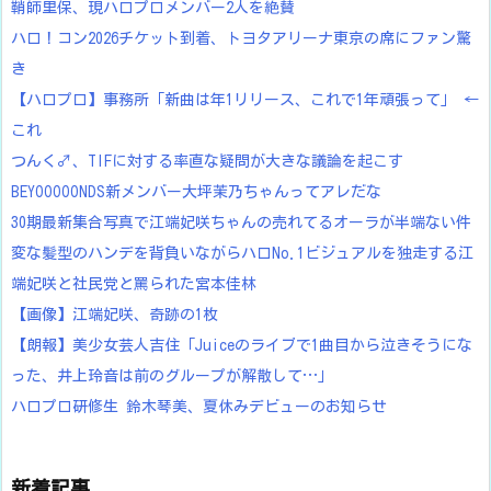
鞘師里保、現ハロプロメンバー2人を絶賛
ハロ！コン2026チケット到着、トヨタアリーナ東京の席にファン驚
き
【ハロプロ】事務所「新曲は年1リリース、これで1年頑張って」 ←
これ
つんく♂、TIFに対する率直な疑問が大きな議論を起こす
BEYOOOOONDS新メンバー大坪茉乃ちゃんってアレだな
30期最新集合写真で江端妃咲ちゃんの売れてるオーラが半端ない件
変な髪型のハンデを背負いながらハロNo.1ビジュアルを独走する江
端妃咲と社民党と罵られた宮本佳林
【画像】江端妃咲、奇跡の1枚
【朗報】美少女芸人吉住「Juiceのライブで1曲目から泣きそうにな
った、井上玲音は前のグループが解散して…」
ハロプロ研修生 鈴木琴美、夏休みデビューのお知らせ
新着記事