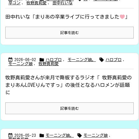
卒コン
,
牧野真莉愛
,
田中れいな
田中れいな「まりあの卒業ライブに行ってきました
」
記事を読む



2026-06-02
ハロプロ
,
モーニング娘。
ハロプロ
,
モーニング娘
,
牧野真莉愛
牧野真莉愛さんが来月で降板するラジオ「 牧野真莉愛の
まりあんLOVEりんですっ」の後任となるハロメンが話題
に
記事を読む



2026-05-23
モーニング娘。
モーニング娘
,