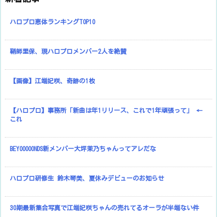
ハロプロ恵体ランキングTOP10
鞘師里保、現ハロプロメンバー2人を絶賛
【画像】江端妃咲、奇跡の1枚
【ハロプロ】事務所「新曲は年1リリース、これで1年頑張って」 ←
これ
BEYOOOOONDS新メンバー大坪茉乃ちゃんってアレだな
ハロプロ研修生 鈴木琴美、夏休みデビューのお知らせ
30期最新集合写真で江端妃咲ちゃんの売れてるオーラが半端ない件