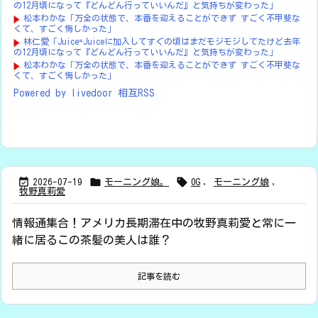
の12月頃になって『どんどん行っていいんだ』と気持ちが変わった」
松本わかな「万全の状態で、本番を迎えることができず すごく不甲斐な
くて、すごく悔しかった」
林仁愛「Juice=Juiceに加入してすぐの頃はまだモジモジしてたけど去年
の12月頃になって『どんどん行っていいんだ』と気持ちが変わった」
松本わかな「万全の状態で、本番を迎えることができず すごく不甲斐な
くて、すごく悔しかった」
Powered by livedoor 相互RSS



2026-07-19
モーニング娘。
OG
,
モーニング娘
,
牧野真莉愛
情報通集合！アメリカ長期滞在中の牧野真莉愛と常に一
緒に居るこの茶髪の美人は誰？
記事を読む