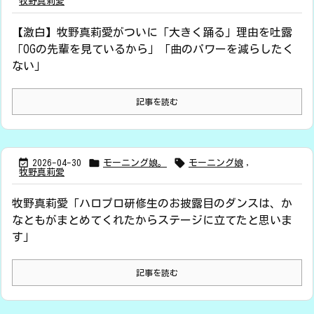
牧野真莉愛
【激白】牧野真莉愛がついに「大きく踊る」理由を吐露
「OGの先輩を見ているから」「曲のパワーを減らしたく
ない」
記事を読む



2026-04-30
モーニング娘。
モーニング娘
,
牧野真莉愛
牧野真莉愛「ハロプロ研修生のお披露目のダンスは、か
なともがまとめてくれたからステージに立てたと思いま
す」
記事を読む