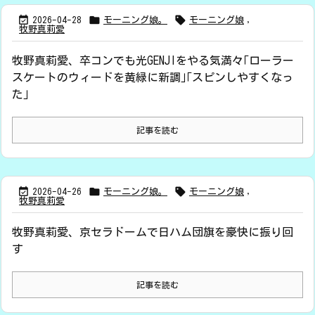



2026-04-28
モーニング娘。
モーニング娘
,
牧野真莉愛
牧野真莉愛、卒コンでも光GENJIをやる気満々｢ローラー
スケートのウィードを黄緑に新調｣｢スピンしやすくなっ
た｣
記事を読む



2026-04-26
モーニング娘。
モーニング娘
,
牧野真莉愛
牧野真莉愛、京セラドームで日ハム団旗を豪快に振り回
す
記事を読む