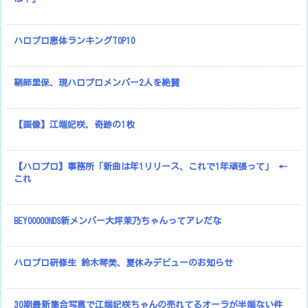
ハロプロ恵体ランキングTOP10
鞘師里保、現ハロプロメンバー2人を絶賛
【画像】江端妃咲、奇跡の1枚
【ハロプロ】事務所「新曲は年1リリース、これで1年頑張って」 ←
これ
BEYOOOOONDS新メンバー大坪茉乃ちゃんってアレだな
ハロプロ研修生 鈴木琴美、夏休みデビューのお知らせ
30期最新集合写真で江端妃咲ちゃんの売れてるオーラが半端ない件