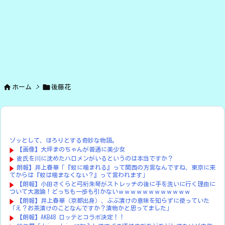


ホーム
>
後藤花
ゾッとして、ほろりとする奇妙な物語。
【画像】大坪まのちゃんが普通に美少女
彼氏を川に沈めたハロメンがいるというのは本当ですか？
朗報】井上春華「『蚊に噛まれる』って関西の方言なんですね、東京に来
てからは『蚊は噛まなくない？』って言われます」
【朗報】小田さくらと弓桁朱琴がストレッチの後に手を洗いに行く理由に
ついて大激論！どっちも一歩も引かないｗｗｗｗｗｗｗｗｗｗｗｗ
【朗報】井上春華（京都出身）、ぶぶ漬けの意味を知らずに使っていた
「え？お茶漬けのことなんですか？漬物かと思ってました」
【朗報】AKB48 ロッテとコラボ決定！！