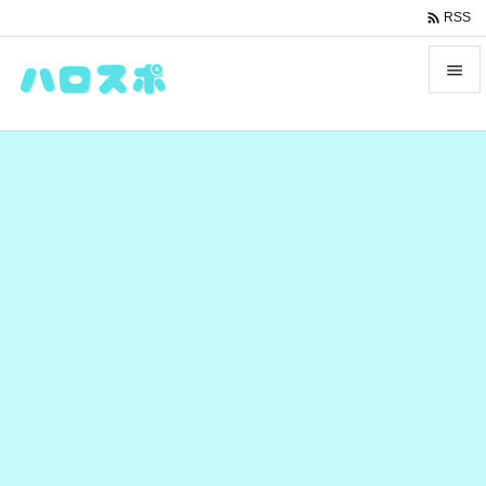

RSS


メニュ

サイド

前へ

次へ

検索