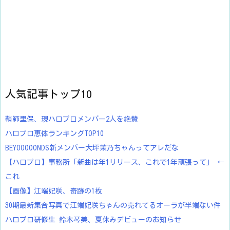
人気記事トップ10
鞘師里保、現ハロプロメンバー2人を絶賛
ハロプロ恵体ランキングTOP10
BEYOOOOONDS新メンバー大坪茉乃ちゃんってアレだな
【ハロプロ】事務所「新曲は年1リリース、これで1年頑張って」 ←
これ
【画像】江端妃咲、奇跡の1枚
30期最新集合写真で江端妃咲ちゃんの売れてるオーラが半端ない件
ハロプロ研修生 鈴木琴美、夏休みデビューのお知らせ