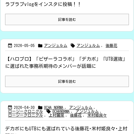
ラブラブvlogをインスタに投稿！！
記事を読む



2026-05-05
アンジュルム
アンジュルム
,
後藤花
【ハロプロ】「ピザーラコラボ」「デカボ」「UTB選抜」
に選ばれた事務所期待のメンバーが話題に
記事を読む


2026-04-30
OCHA NORMA
,
アンジュルム
,

ロージークロニクル
OCHANORMA
,
アンジュルム
,
ロージークロニクル
,
上村麗菜
,
後藤花
,
米村姫良々
デカボにもUTBにも選ばれている後藤花･米村姫良々･上村