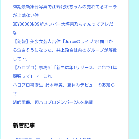
30期最新集合写真で江端妃咲ちゃんの売れてるオーラ
が半端ない件
BEYOOOOONDS新メンバー大坪茉乃ちゃんってアレだ
な
【朗報】美少女芸人吉住「Juiceのライブで1曲目か
ら泣きそうになった、井上玲音は前のグループが解散
して…」
【ハロプロ】事務所「新曲は年1リリース、これで1年
頑張って」 ← これ
ハロプロ研修生 鈴木琴美、夏休みデビューのお知ら
せ
鞘師里保、現ハロプロメンバー2人を絶賛
新着記事