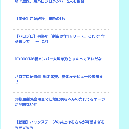
鞘師里保、現ハロプロメンバー2人を絶賛
【画像】江端妃咲、奇跡の1枚
【ハロプロ】事務所「新曲は年1リリース、これで1年
頑張って」 ← これ
BEYOOOOONDS新メンバー大坪茉乃ちゃんってアレだな
ハロプロ研修生 鈴木琴美、夏休みデビューのお知ら
せ
30期最新集合写真で江端妃咲ちゃんの売れてるオーラ
が半端ない件
【動画】バックステージの井上はるさんが可愛すぎる
ｗｗｗｗｗ