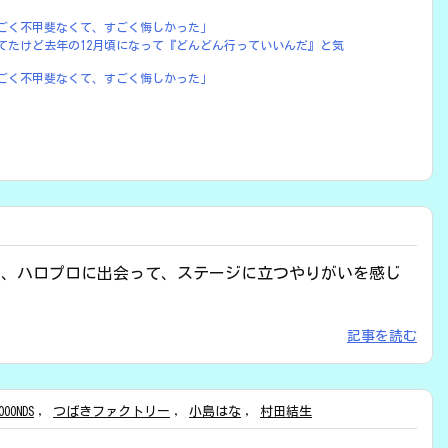
ごく不甲斐なくて、すごく悔しかった」
モジしてたけど去年の12月頃になって『どんどん行っていいんだ』と気
ごく不甲斐なくて、すごく悔しかった」
ど、ハロプロに出会って、ステージに立つやりがいを感じ
記事を読む
OOONDS
,
つばきファクトリー
,
小島はな
,
村田結生