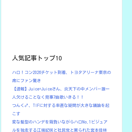
人気記事トップ10
ハロ！コン2026チケット到着、トヨタアリーナ東京の
席にファン驚き
【速報】Juice=Juiceさん、炎天下の中メンバー誰一
人欠けることなく見事7曲歌いきる！！
つんく♂、TIFに対する率直な疑問が大きな議論を起
こす
変な髪型のハンデを背負いながらハロNo.1ビジュア
ルを独走する江端妃咲と社民党と罵られた宮本佳林