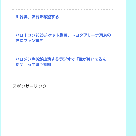
川名凜、改名を希望する
ハロ！コン2026チケット到着、トヨタアリーナ東京の
席にファン驚き
ハロメンやOGが出演するラジオで「誰が聴いてるん
だ？」って思う番組
スポンサーリンク