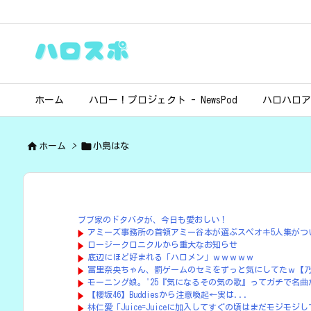
ホーム
ハロー！プロジェクト - NewsPod
ハロハロア


ホーム
>
小島はな
ブブ家のドタバタが、今日も愛おしい！
アミーズ事務所の首領アミー谷本が選ぶスペオキ5人集がつ
ロージークロニクルから重大なお知らせ
底辺にほど好まれる「ハロメン」ｗｗｗｗｗ
冨里奈央ちゃん、罰ゲームのセミをずっと気にしてたｗ【乃
モーニング娘。'25『気になるその気の歌』ってガチで名曲
【櫻坂46】Buddiesから注意喚起←実は...
林仁愛「Juice=Juiceに加入してすぐの頃はまだモジ