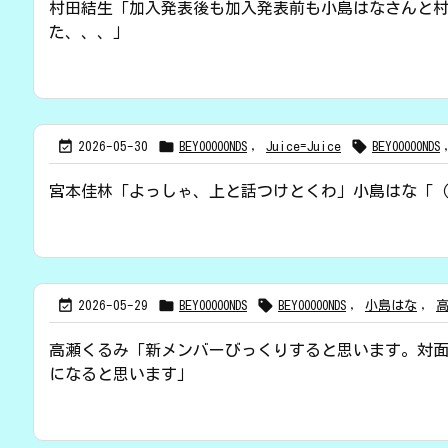
村田結生「加入発表後も加入発表前も小島はなさんと
た、、、」



2026-05-30
BEYOOOOONDS
,
Juice=Juice
BEYOOOOONDS
宮本佳林「よっしゃ、上と話つけとくわ」小島はな「（こ



2026-05-29
BEYOOOOONDS
BEYOOOOONDS
,
小島はな
,
高瀬くるみ「新メンバーびっくりすると思います。対面した
になると思います」