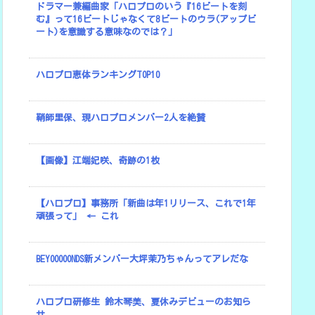
ドラマー兼編曲家「ハロプロのいう『16ビートを刻
む』って16ビートじゃなくて8ビートのウラ(アップビ
ート)を意識する意味なのでは？」
ハロプロ恵体ランキングTOP10
鞘師里保、現ハロプロメンバー2人を絶賛
【画像】江端妃咲、奇跡の1枚
【ハロプロ】事務所「新曲は年1リリース、これで1年
頑張って」 ← これ
BEYOOOOONDS新メンバー大坪茉乃ちゃんってアレだな
ハロプロ研修生 鈴木琴美、夏休みデビューのお知ら
せ