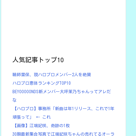
人気記事トップ10
鞘師里保、現ハロプロメンバー2人を絶賛
ハロプロ恵体ランキングTOP10
BEYOOOOONDS新メンバー大坪茉乃ちゃんってアレだ
な
【ハロプロ】事務所「新曲は年1リリース、これで1年
頑張って」 ← これ
【画像】江端妃咲、奇跡の1枚
30期最新集合写真で江端妃咲ちゃんの売れてるオーラ