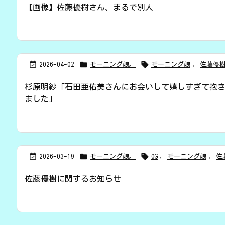
【画像】佐藤優樹さん、まるで別人



2026-04-02
モーニング娘。
モーニング娘
,
佐藤優
杉原明紗「石田亜佑美さんにお会いして嬉しすぎて抱
ました」



2026-03-19
モーニング娘。
OG
,
モーニング娘
,
佐
佐藤優樹に関するお知らせ