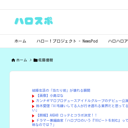
ホーム
ハロー！プロジェクト - NewsPod
ハロハロア


ホーム
>
佐藤優樹
結婚生活の「当たり前」が壊れる瞬間
【画像】小島はな
カンナギマロプロデュースアイドルグループのデビュー公
鈴木愛理「AI毛嫌いしてる人が行き遅れる業界だと思って
い」
【朗報】AKB48 ロッテとコラボ決定！！
ドラマー兼編曲家「ハロプロのいう『16ビートを刻む』って
味なのでは？」