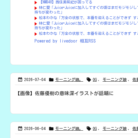
【NMB48】西住美咲妃が困ってる
林仁愛「Juice=Juiceに加入してすぐの頃はまだモジ
持ちが変わった」
松本わかな「万全の状態で、本番を迎えることができず す
林仁愛「Juice=Juiceに加入してすぐの頃はまだモジ
持ちが変わった」
松本わかな「万全の状態で、本番を迎えることができず す
Powered by livedoor 相互RSS



2026-07-04
モーニング娘。
OG
,
モーニング娘
,
佐
【画像】佐藤優樹の意味深イラストが話題に



2026-06-04
モーニング娘。
OG
,
モーニング娘
,
佐