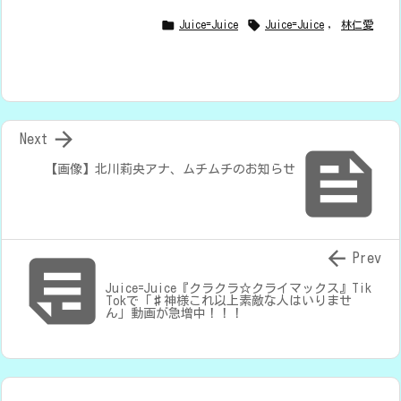


Juice=Juice
Juice=Juice
,
林仁愛

Next

【画像】北川莉央アナ、ムチムチのお知らせ


Prev
Juice=Juice『クラクラ☆クライマックス』Tik
Tokで「♯神様これ以上素敵な人はいりませ
ん」動画が急増中！！！