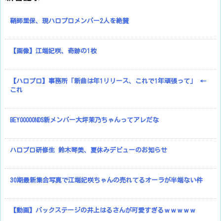
鞘師里保、現ハロプロメンバー2人を絶賛
【画像】江端妃咲、奇跡の1枚
【ハロプロ】事務所「新曲は年1リリース、これで1年頑張って」 ←
これ
BEYOOOOONDS新メンバー大坪茉乃ちゃんってアレだな
ハロプロ研修生 鈴木琴美、夏休みデビューのお知らせ
30期最新集合写真で江端妃咲ちゃんの売れてるオーラが半端ない件
【動画】バックステージの井上はるさんが可愛すぎるｗｗｗｗｗ