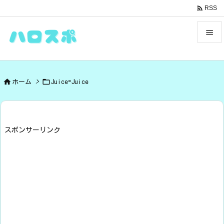

RSS


メニュ



ホーム
>
Juice=Juice
サイド

前へ

スポンサーリンク
次へ

検索