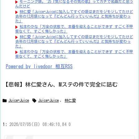
モーニング娘。'25『気になるその気の歌』ってガチで名曲だと思う
んだけど
林仁愛「Juice=Juiceに加入してすぐの頃はまだモジモジしてたけど
去年の12月頃になって『どんどん行っていいんだ』と気持ちが変わっ
た」
松本わかな「万全の状態で、本番を迎えることができず すごく不甲
斐なくて、すごく悔しかった」
林仁愛「Juice=Juiceに加入してすぐの頃はまだモジモジしてたけど
去年の12月頃になって『どんどん行っていいんだ』と気持ちが変わっ
た」
松本わかな「万全の状態で、本番を迎えることができず すごく不甲
斐なくて、すごく悔しかった」
Powered by livedoor 相互RSS
【悲報】林仁愛さん、Mステの件で完全に詰む


Juice=Juice
Juice=Juice
,
林仁愛
1:
2026/07/05(日) 08:49:10.84 0