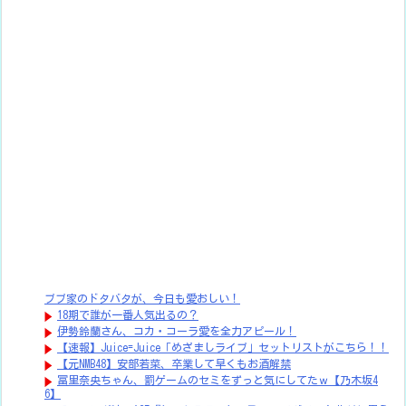
ブブ家のドタバタが、今日も愛おしい！
18期で誰が一番人気出るの？
伊勢鈴蘭さん、コカ・コーラ愛を全力アピール！
【速報】Juice=Juice「めざましライブ」セットリストがこちら！！
【元NMB48】安部若菜、卒業して早くもお酒解禁
冨里奈央ちゃん、罰ゲームのセミをずっと気にしてたｗ【乃木坂4
6】