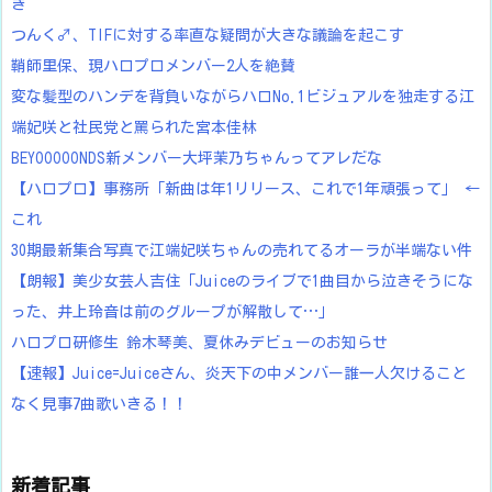
き
つんく♂、TIFに対する率直な疑問が大きな議論を起こす
鞘師里保、現ハロプロメンバー2人を絶賛
変な髪型のハンデを背負いながらハロNo.1ビジュアルを独走する江
端妃咲と社民党と罵られた宮本佳林
BEYOOOOONDS新メンバー大坪茉乃ちゃんってアレだな
【ハロプロ】事務所「新曲は年1リリース、これで1年頑張って」 ←
これ
30期最新集合写真で江端妃咲ちゃんの売れてるオーラが半端ない件
【朗報】美少女芸人吉住「Juiceのライブで1曲目から泣きそうにな
った、井上玲音は前のグループが解散して…」
ハロプロ研修生 鈴木琴美、夏休みデビューのお知らせ
【速報】Juice=Juiceさん、炎天下の中メンバー誰一人欠けること
なく見事7曲歌いきる！！
新着記事