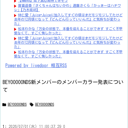
【NMB48】坂下真心期待できそう
賀喜遥香 ｢さくちゃんはちいかわ｣ 遠藤さくら ｢かっきーはハチワ
レ｣【乃木坂46】
林仁愛「Juice=Juiceに加入してすぐの頃はまだモジモジしてたけど
去年の12月頃になって『どんどん行っていいんだ』と気持ちが変わっ
た」
松本わかな「万全の状態で、本番を迎えることができず すごく不甲
斐なくて、すごく悔しかった」
林仁愛「Juice=Juiceに加入してすぐの頃はまだモジモジしてたけど
去年の12月頃になって『どんどん行っていいんだ』と気持ちが変わっ
た」
松本わかな「万全の状態で、本番を迎えることができず すごく不甲
斐なくて、すごく悔しかった」
Powered by livedoor 相互RSS
BEYOOOOONDS新メンバーのメンバーカラー発表につい
て


BEYOOOOONDS
BEYOOOOONDS
1:
2026/07/01(水) 11:00:37.29 0