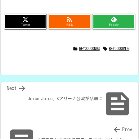

Twitter
RSS
Feedly


BEYOOOOONDS
BEYOOOOONDS

Next

Juice=Juice、Kアリーナ公演が話題に

Prev