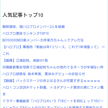
人気記事トップ10
鞘師里保、現ハロプロメンバー2人を絶賛
ハロプロ恵体ランキングTOP10
BEYOOOOONDS新メンバー大坪茉乃ちゃんってアレだな
【ハロプロ】事務所「新曲は年1リリース、これで1年頑張って」 ←
これ
【画像】江端妃咲、奇跡の1枚
30期最新集合写真で江端妃咲ちゃんの売れてるオーラが半端ない件
ハロプロ研修生 鈴木琴美、夏休みデビューのお知らせ
【動画】バックステージの井上はるさんが可愛すぎるｗｗｗｗｗ
ハロ！コン2026チケット到着、トヨタアリーナ東京の席にファン驚
き
ドラマー兼編曲家「ハロプロのいう『16ビートを刻む』って16ビー
トじゃなくて8ビートのウラ(アップビート)を意識する意味なので