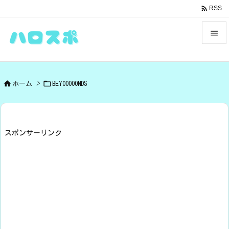

RSS


メニュ



ホーム
>
BEYOOOOONDS
サイド

前へ

スポンサーリンク
次へ

検索