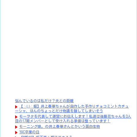
悩んでいるのは私だけ？夫との距離
【╰⋃╯報】井上春華ちゃんが自作した手作りチョコミントカチュ
ーシャ、ほんのちょっとだけ物議を醸してしまいそう
モーヲタを代表して運営にお伝えします！私達は後藤花ちゃんを3人
目の17期メンバーとして受け入れる準備は整っています！
モーニング娘。の井上春華さんとかいう面白生物
YAC卒業の日