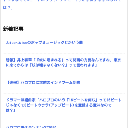
は？」
新着記事
Juice=Juiceのポップミュージックとかいう曲
朗報】井上春華「『蚊に噛まれる』って関西の方言なんですね、東京
に来てからは『蚊は噛まなくない？』って言われます」
【速報】ハロプロに空前のインドブーム到来
ドラマー兼編曲家「ハロプロのいう『16ビートを刻む』って16ビート
じゃなくて8ビートのウラ(アップビート)を意識する意味なので
は？」
ハロプロ恵体ランキングTOP10