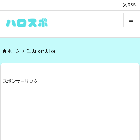

RSS


メニュ



ホーム
>
Juice=Juice
サイド

前へ

スポンサーリンク
次へ

検索