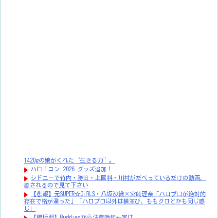
1420gの娘がくれた“生きる力”。
ハロ！コン 2026 グッズ追加！
シドニーで竹内・勝田・上國料・川村がだべっているだけの動画、
癒されるので見て下さい
【悲報】元SUPER☆GiRLS・八坂沙織×宮崎理奈「ハロプロが絶対的
存在で格が違った」「ハロプロ以外は横並び、ももクロとかも同じ感
じ」
【櫻坂46】Buddiesから注意喚起←実は...