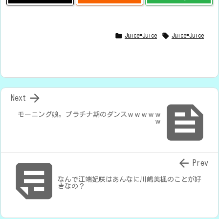


Juice=Juice
Juice=Juice

Next

モーニング娘。プラチナ期のダンスｗｗｗｗｗ
ｗ


Prev
なんで江端妃咲はあんなに川嶋美楓のことが好
きなの？