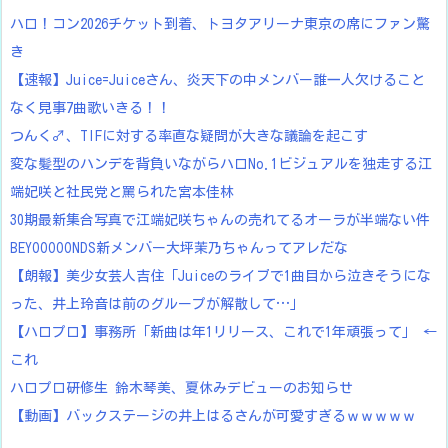
ハロ！コン2026チケット到着、トヨタアリーナ東京の席にファン驚
き
【速報】Juice=Juiceさん、炎天下の中メンバー誰一人欠けること
なく見事7曲歌いきる！！
つんく♂、TIFに対する率直な疑問が大きな議論を起こす
変な髪型のハンデを背負いながらハロNo.1ビジュアルを独走する江
端妃咲と社民党と罵られた宮本佳林
30期最新集合写真で江端妃咲ちゃんの売れてるオーラが半端ない件
BEYOOOOONDS新メンバー大坪茉乃ちゃんってアレだな
【朗報】美少女芸人吉住「Juiceのライブで1曲目から泣きそうにな
った、井上玲音は前のグループが解散して…」
【ハロプロ】事務所「新曲は年1リリース、これで1年頑張って」 ←
これ
ハロプロ研修生 鈴木琴美、夏休みデビューのお知らせ
【動画】バックステージの井上はるさんが可愛すぎるｗｗｗｗｗ