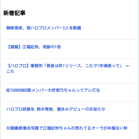
新着記事
鞘師里保、現ハロプロメンバー2人を絶賛
【画像】江端妃咲、奇跡の1枚
【ハロプロ】事務所「新曲は年1リリース、これで1年頑張って」 ←
これ
BEYOOOOONDS新メンバー大坪茉乃ちゃんってアレだな
ハロプロ研修生 鈴木琴美、夏休みデビューのお知らせ
30期最新集合写真で江端妃咲ちゃんの売れてるオーラが半端ない件