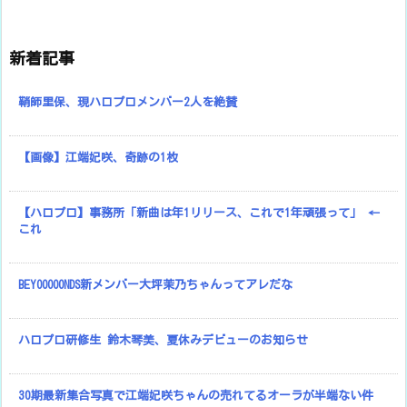
新着記事
鞘師里保、現ハロプロメンバー2人を絶賛
【画像】江端妃咲、奇跡の1枚
【ハロプロ】事務所「新曲は年1リリース、これで1年頑張って」 ←
これ
BEYOOOOONDS新メンバー大坪茉乃ちゃんってアレだな
ハロプロ研修生 鈴木琴美、夏休みデビューのお知らせ
30期最新集合写真で江端妃咲ちゃんの売れてるオーラが半端ない件