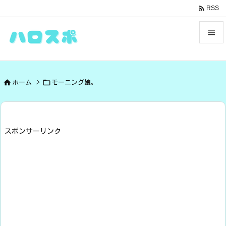

RSS


メニュ



ホーム
>
モーニング娘。
サイド

前へ

スポンサーリンク
次へ

検索