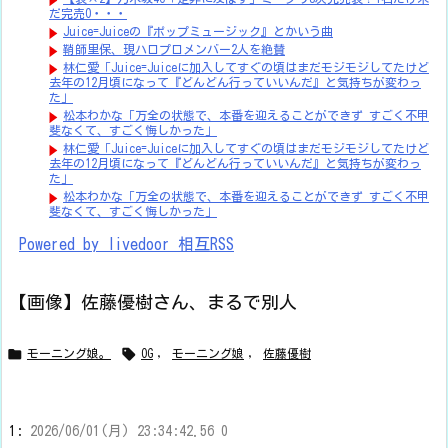
だ完売0・・・
Juice=Juiceの『ポップミュージック』とかいう曲
鞘師里保、現ハロプロメンバー2人を絶賛
林仁愛「Juice=Juiceに加入してすぐの頃はまだモジモジしてたけど
去年の12月頃になって『どんどん行っていいんだ』と気持ちが変わっ
た」
松本わかな「万全の状態で、本番を迎えることができず すごく不甲
斐なくて、すごく悔しかった」
林仁愛「Juice=Juiceに加入してすぐの頃はまだモジモジしてたけど
去年の12月頃になって『どんどん行っていいんだ』と気持ちが変わっ
た」
松本わかな「万全の状態で、本番を迎えることができず すごく不甲
斐なくて、すごく悔しかった」
Powered by livedoor 相互RSS
【画像】佐藤優樹さん、まるで別人


モーニング娘。
OG
,
モーニング娘
,
佐藤優樹
1:
2026/06/01(月) 23:34:42.56 0