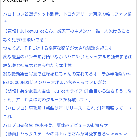
ハロ！コン2026チケット到着、トヨタアリーナ東京の席にファン驚
き
【速報】Juice=Juiceさん、炎天下の中メンバー誰一人欠けること
なく見事7曲歌いきる！！
つんく♂、TIFに対する率直な疑問が大きな議論を起こす
変な髪型のハンデを背負いながらハロNo.1ビジュアルを独走する江
端妃咲と社民党と罵られた宮本佳林
30期最新集合写真で江端妃咲ちゃんの売れてるオーラが半端ない件
BEYOOOOONDS新メンバー大坪茉乃ちゃんってアレだな
【朗報】美少女芸人吉住「Juiceのライブで1曲目から泣きそうにな
った、井上玲音は前のグループが解散して…」
【ハロプロ】事務所「新曲は年1リリース、これで1年頑張って」 ←
これ
ハロプロ研修生 鈴木琴美、夏休みデビューのお知らせ
【動画】バックステージの井上はるさんが可愛すぎるｗｗｗｗｗ