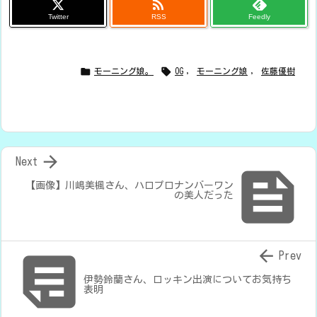

Twitter
RSS
Feedly


モーニング娘。
OG
,
モーニング娘
,
佐藤優樹

Next

【画像】川嶋美楓さん、ハロプロナンバーワン
の美人だった


Prev
伊勢鈴蘭さん、ロッキン出演についてお気持ち
表明