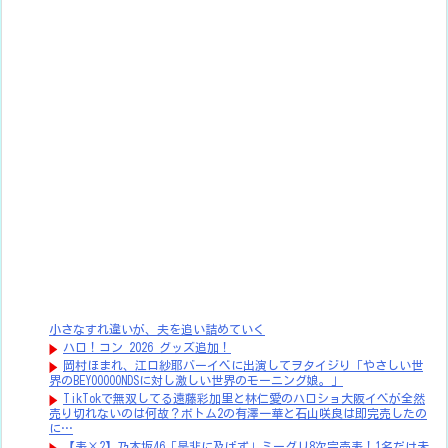
小さなすれ違いが、夫を追い詰めていく
ハロ！コン 2026 グッズ追加！
岡村ほまれ、江口紗耶バーイベに出演してヲタイジり「やさしい世
界のBEYOOOOONDSに対し激しい世界のモーニング娘。」
TikTokで無双してる遠藤彩加里と林仁愛のハロショ大阪イベが全然
売り切れないのは何故？ボトム2の有澤一華と石山咲良は即完売したの
に…
【表×2】乃木坂46「是非に及ばず」ミーグリ8次完売表！1名だけ未