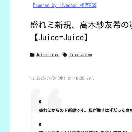
Powered by livedoor 相互RSS
盛れミ新規、高木紗友希の
【Juice=Juice】


Juice=Juice
Juice=Juice
1:
2026/04/01(水) 21:16:38.29 0
@
盛れミからのド新規です。私が推すはずだったさ
@