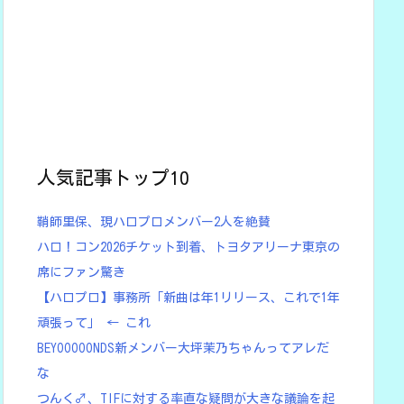
人気記事トップ10
鞘師里保、現ハロプロメンバー2人を絶賛
ハロ！コン2026チケット到着、トヨタアリーナ東京の
席にファン驚き
【ハロプロ】事務所「新曲は年1リリース、これで1年
頑張って」 ← これ
BEYOOOOONDS新メンバー大坪茉乃ちゃんってアレだ
な
つんく♂、TIFに対する率直な疑問が大きな議論を起