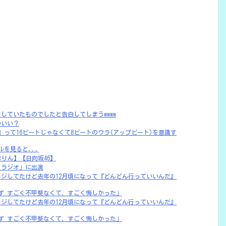
していたものでしたと告白してしまうwwww
わいい？
』って16ビートじゃなくて8ビートのウラ(アップビート)を意識す
ルを見ると...
りん】【日向坂46】
りラジオ」に出演
モジモジしてたけど去年の12月頃になって『どんどん行っていいんだ』
ず すごく不甲斐なくて、すごく悔しかった」
モジモジしてたけど去年の12月頃になって『どんどん行っていいんだ』
ず すごく不甲斐なくて、すごく悔しかった」