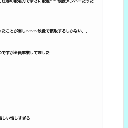
く圧巻の歌唱力でまさに歌姫……現役メンバーだった
ったことが悔し～～～映像で摂取するしかない、、
のですが全員卒業してました
 惜しい惜しすぎる