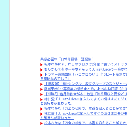
共感必至の“日常修羅場”短編集！
松本わかにゃ、昨日のブログは2年前に書いてストック
もしかして有澤一華ちゃんってJuice=Juiceで一番か
ドラマー兼編曲家「ハロプロのいう『16ビートを刻む
る意味なのでは？」
【櫻坂46】16thシングル、坂道グループのスケジュー
藤嶌果歩1st写真集の感想まとめ。おおむね好評【かほ
【NMB48】塩月希依音が本日放送「渋谷凪咲と雨やど
林仁愛「Juice=Juiceに加入してすぐの頃はまだ
と気持ちが変わった」
松本わかな「万全の状態で、本番を迎えることができ
林仁愛「Juice=Juiceに加入してすぐの頃はまだ
と気持ちが変わった」
松本わかな「万全の状態で、本番を迎えることができ