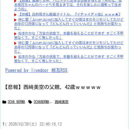
【朗報】高瀬くるみ、ハロヲタに生きる目標を与える「みんな、坂
本葵花ちゃんのバーイベを見るまでは、それを楽しみに頑張って生き
ようね」
【珍報】日向坂さん新曲タイトル、『イチャイチャ虫』ｗｗｗ★2
林仁愛「Juice=Juiceに加入してすぐの頃はまだモジモジしてたけど
去年の12月頃になって『どんどん行っていいんだ』と気持ちが変わっ
た」
松本わかな「万全の状態で、本番を迎えることができず すごく不甲
斐なくて、すごく悔しかった」
林仁愛「Juice=Juiceに加入してすぐの頃はまだモジモジしてたけど
去年の12月頃になって『どんどん行っていいんだ』と気持ちが変わっ
た」
松本わかな「万全の状態で、本番を迎えることができず すごく不甲
斐なくて、すごく悔しかった」
Powered by livedoor 相互RSS
【悲報】西﨑美空の父親、42歳ｗｗｗｗｗ


OCHA NORMA
OCHANORMA
,
西﨑美空
1:
2026/02/28(土) 22:46:16.12