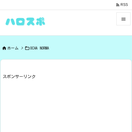

RSS


メニュ



ホーム
>
OCHA NORMA
サイド

前へ

スポンサーリンク
次へ

検索