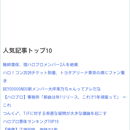
人気記事トップ10
鞘師里保、現ハロプロメンバー2人を絶賛
ハロ！コン2026チケット到着、トヨタアリーナ東京の席にファン驚
き
BEYOOOOONDS新メンバー大坪茉乃ちゃんってアレだな
【ハロプロ】事務所「新曲は年1リリース、これで1年頑張って」 ←
これ
つんく♂、TIFに対する率直な疑問が大きな議論を起こす
ハロプロ恵体ランキングTOP10
【画像】江端妃咲、奇跡の1枚