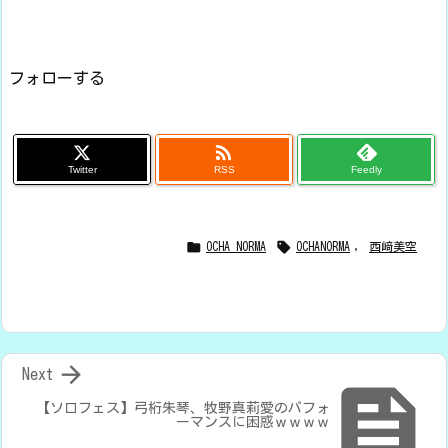
フォローする

Twitter
RSS
Feedly


OCHA NORMA
OCHANORMA
,
西﨑美空

Next

【ソロフェス】弓桁朱琴、牧野真莉愛のパフォ
ーマンスに困惑ｗｗｗｗ