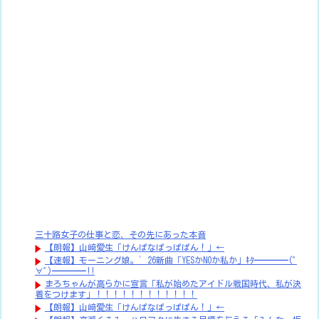
三十路女子の仕事と恋、その先にあった本音
【朗報】山﨑愛生「けんぱなぱっぱぱん！」←
【速報】モーニング娘。’26新曲「YESかNOか私か」ｷﾀ━━━━(ﾟ
∀ﾟ)━━━━!!
まろちゃんが高らかに宣言「私が始めたアイドル戦国時代、私が決
着をつけます」！！！！！！！！！！！！
【朗報】山﨑愛生「けんぱなぱっぱぱん！」←