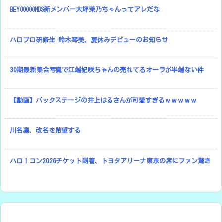
BEYOOOOONDS新メンバー大坪茉乃ちゃんってアレだな
ハロプロ研修生 鈴木琴美、夏休みデビューのお知らせ
30期最新集合写真で江端妃咲ちゃんの売れてるオーラが半端ない件
【動画】バックステージの井上はるさんが可愛すぎるｗｗｗｗｗ
川名凜、改名を希望する
ハロ！コン2026チケット到着、トヨタアリーナ東京の席にファン驚き