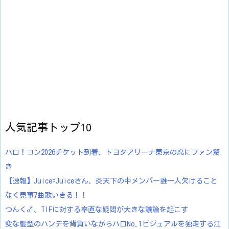
人気記事トップ10
ハロ！コン2026チケット到着、トヨタアリーナ東京の席にファン驚
き
【速報】Juice=Juiceさん、炎天下の中メンバー誰一人欠けること
なく見事7曲歌いきる！！
つんく♂、TIFに対する率直な疑問が大きな議論を起こす
変な髪型のハンデを背負いながらハロNo.1ビジュアルを独走する江