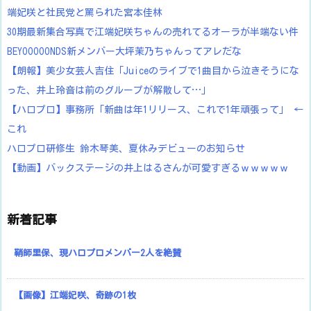
端妃咲と社民党と罵られた宮本佳林
30期最新集合写真で江端妃咲ちゃんの売れてるオーラが半端ない件
BEYOOOOONDS新メンバー大坪茉乃ちゃんってアレだな
【朗報】美少女芸人吉住「Juiceのライブで1曲目から泣きそうにな
った、井上玲音は前のグループが解散して…」
【ハロプロ】事務所「新曲は年1リリース、これで1年頑張って」 ←
これ
ハロプロ研修生 鈴木琴美、夏休みデビューのお知らせ
【動画】バックステージの井上はるさんが可愛すぎるｗｗｗｗｗ
新着記事
鞘師里保、現ハロプロメンバー2人を絶賛
【画像】江端妃咲、奇跡の1枚