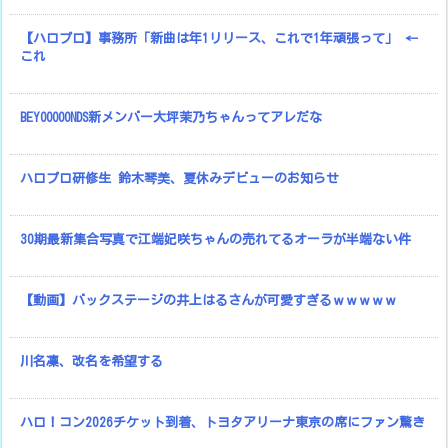
【ハロプロ】事務所「新曲は年1リリース、これで1年頑張って」 ←
これ
BEYOOOOONDS新メンバー大坪茉乃ちゃんってアレだな
ハロプロ研修生 鈴木琴美、夏休みデビューのお知らせ
30期最新集合写真で江端妃咲ちゃんの売れてるオーラが半端ない件
【動画】バックステージの井上はるさんが可愛すぎるｗｗｗｗｗ
川名凜、改名を希望する
ハロ！コン2026チケット到着、トヨタアリーナ東京の席にファン驚き