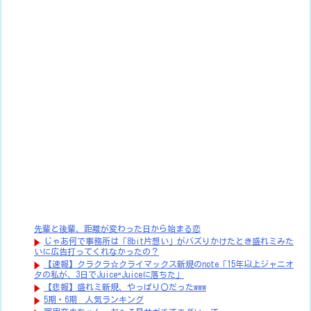
先輩と後輩、距離が変わった日から始まる恋
じゃあ何で事務所は「8bit片想い」がバズりかけたとき盛れミみた
いに広告打ってくれなかったの？
【速報】クラクラ☆クライマックス新規のnote「15年以上ジャニオ
タの私が、3日でJuice=Juiceに落ちた」
【悲報】盛れミ新規、やっぱり〇だったwww
5期・6期 人気ランキング