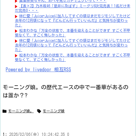
冨里奈央ちゃん、おへそ見せガチでエグいって・・・
【表×2】乃木坂46「是非に及ばず」ミーグリ8次完売表！1名だけ未
だ完売0・・・
林仁愛「Juice=Juiceに加入してすぐの頃はまだモジモジしてたけど
去年の12月頃になって『どんどん行っていいんだ』と気持ちが変わっ
た」
松本わかな「万全の状態で、本番を迎えることができず すごく不甲
斐なくて、すごく悔しかった」
林仁愛「Juice=Juiceに加入してすぐの頃はまだモジモジしてたけど
去年の12月頃になって『どんどん行っていいんだ』と気持ちが変わっ
た」
松本わかな「万全の状態で、本番を迎えることができず すごく不甲
斐なくて、すごく悔しかった」
Powered by livedoor 相互RSS
モーニング娘。の歴代エースの中で一番華があるの
は誰か？?


モーニング娘。
モーニング娘
1:
2026/02/06(金) 10:24:42.35 0