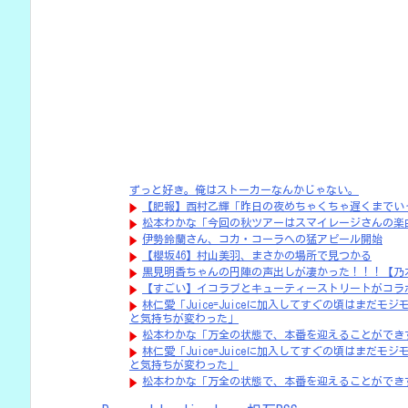
ずっと好き。俺はストーカーなんかじゃない。
【肥報】西村乙輝「昨日の夜めちゃくちゃ遅くまでい
松本わかな「今回の秋ツアーはスマイレージさんの楽
伊勢鈴蘭さん、コカ・コーラへの猛アピール開始
【櫻坂46】村山美羽、まさかの場所で見つかる
黒見明香ちゃんの円陣の声出しが凄かった！！！【乃木
【すごい】イコラブとキューティーストリートがコラ
林仁愛「Juice=Juiceに加入してすぐの頃はまだ
と気持ちが変わった」
松本わかな「万全の状態で、本番を迎えることができ
林仁愛「Juice=Juiceに加入してすぐの頃はまだ
と気持ちが変わった」
松本わかな「万全の状態で、本番を迎えることができ