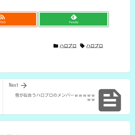

RSS
Feedly


ハロプロ
ハロプロ

Next

雪が似合うハロプロのメンバーｗｗｗｗｗ
ｗｗ