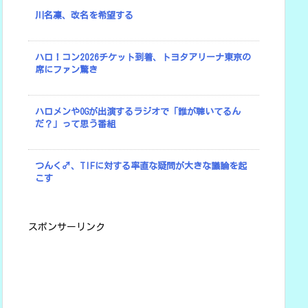
川名凜、改名を希望する
ハロ！コン2026チケット到着、トヨタアリーナ東京の
席にファン驚き
ハロメンやOGが出演するラジオで「誰が聴いてるん
だ？」って思う番組
つんく♂、TIFに対する率直な疑問が大きな議論を起
こす
スポンサーリンク