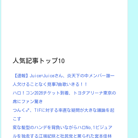
人気記事トップ10
【速報】Juice=Juiceさん、炎天下の中メンバー誰一
人欠けることなく見事7曲歌いきる！！
ハロ！コン2026チケット到着、トヨタアリーナ東京の
席にファン驚き
つんく♂、TIFに対する率直な疑問が大きな議論を起
こす
変な髪型のハンデを背負いながらハロNo.1ビジュア
ルを独走する江端妃咲と社民党と罵られた宮本佳林