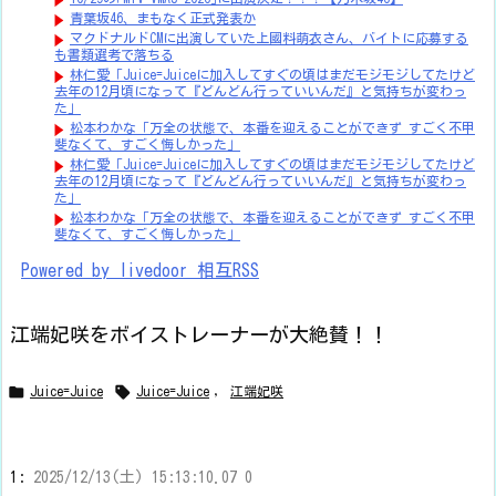
青葉坂46、まもなく正式発表か
マクドナルドCMに出演していた上國料萌衣さん、バイトに応募する
も書類選考で落ちる
林仁愛「Juice=Juiceに加入してすぐの頃はまだモジモジしてたけど
去年の12月頃になって『どんどん行っていいんだ』と気持ちが変わっ
た」
松本わかな「万全の状態で、本番を迎えることができず すごく不甲
斐なくて、すごく悔しかった」
林仁愛「Juice=Juiceに加入してすぐの頃はまだモジモジしてたけど
去年の12月頃になって『どんどん行っていいんだ』と気持ちが変わっ
た」
松本わかな「万全の状態で、本番を迎えることができず すごく不甲
斐なくて、すごく悔しかった」
Powered by livedoor 相互RSS
江端妃咲をボイストレーナーが大絶賛！！


Juice=Juice
Juice=Juice
,
江端妃咲
1:
2025/12/13(土) 15:13:10.07 0