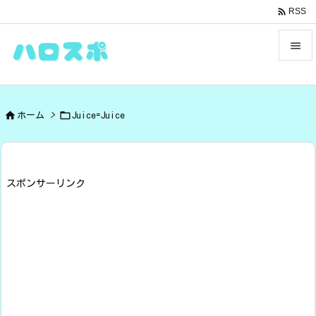

RSS


メニュ



ホーム
>
Juice=Juice
サイド

前へ

スポンサーリンク
次へ

検索