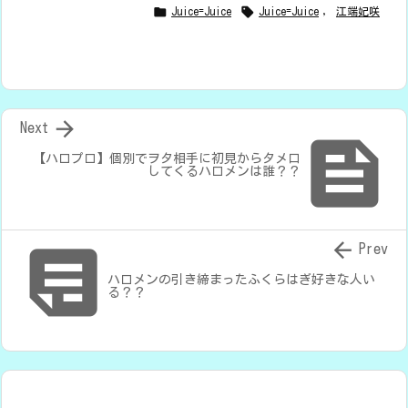


Juice=Juice
Juice=Juice
,
江端妃咲

Next

【ハロプロ】個別でヲタ相手に初見からタメ口
してくるハロメンは誰？？


Prev
ハロメンの引き締まったふくらはぎ好きな人い
る？？