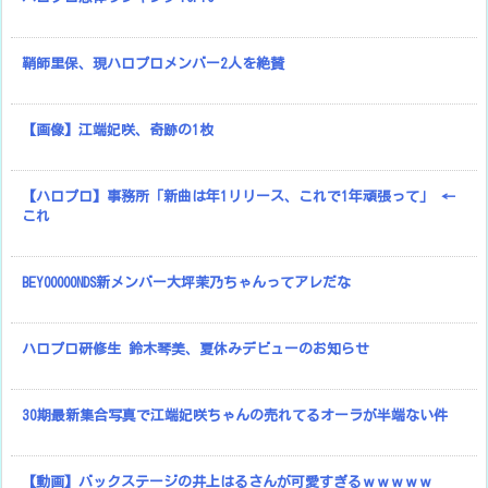
鞘師里保、現ハロプロメンバー2人を絶賛
【画像】江端妃咲、奇跡の1枚
【ハロプロ】事務所「新曲は年1リリース、これで1年頑張って」 ←
これ
BEYOOOOONDS新メンバー大坪茉乃ちゃんってアレだな
ハロプロ研修生 鈴木琴美、夏休みデビューのお知らせ
30期最新集合写真で江端妃咲ちゃんの売れてるオーラが半端ない件
【動画】バックステージの井上はるさんが可愛すぎるｗｗｗｗｗ