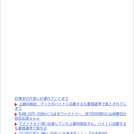
好青年の片思いが壊れていくまで
上國料萌衣、マックのバイトに応募するも書類選考で落とされてし
まう
@JAM EXPO 2026nにつばきファクトリー、BEYOOOOONDSと山﨑夢羽が
同日出演ｗｗｗ
マクドナルドCMに出演していた上國料萌衣さん、バイトに応募する
も書類選考で落ちる
10/29の｢MTV VMAJ 2026｣に出演決定！！！【乃木坂46】