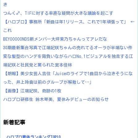
き
つんく♂、TIFに対する率直な疑問が大きな議論を起こす
【ハロプロ】事務所「新曲は年1リリース、これで1年頑張って」 ←
これ
BEYOOOOONDS新メンバー大坪茉乃ちゃんってアレだな
30期最新集合写真で江端妃咲ちゃんの売れてるオーラが半端ない件
変な髪型のハンデを背負いながらハロNo.1ビジュアルを独走する江
端妃咲と社民党と罵られた宮本佳林
【朗報】美少女芸人吉住「Juiceのライブで1曲目から泣きそうにな
った、井上玲音は前のグループが解散して…」
【画像】江端妃咲、奇跡の1枚
ハロプロ研修生 鈴木琴美、夏休みデビューのお知らせ
新着記事
ハロプロ恵体ランキングTOP10