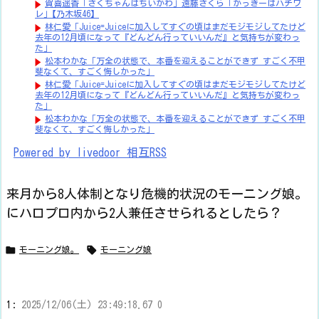
賀喜遥香 ｢さくちゃんはちいかわ｣ 遠藤さくら ｢かっきーはハチワ
レ｣【乃木坂46】
林仁愛「Juice=Juiceに加入してすぐの頃はまだモジモジしてたけど
去年の12月頃になって『どんどん行っていいんだ』と気持ちが変わっ
た」
松本わかな「万全の状態で、本番を迎えることができず すごく不甲
斐なくて、すごく悔しかった」
林仁愛「Juice=Juiceに加入してすぐの頃はまだモジモジしてたけど
去年の12月頃になって『どんどん行っていいんだ』と気持ちが変わっ
た」
松本わかな「万全の状態で、本番を迎えることができず すごく不甲
斐なくて、すごく悔しかった」
Powered by livedoor 相互RSS
来月から8人体制となり危機的状況のモーニング娘。
にハロプロ内から2人兼任させられるとしたら？


モーニング娘。
モーニング娘
1:
2025/12/06(土) 23:49:18.67 0