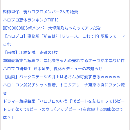
鞘師里保、現ハロプロメンバー2人を絶賛
ハロプロ恵体ランキングTOP10
BEYOOOOONDS新メンバー大坪茉乃ちゃんってアレだな
【ハロプロ】事務所「新曲は年1リリース、これで1年頑張って」 ←
これ
【画像】江端妃咲、奇跡の1枚
30期最新集合写真で江端妃咲ちゃんの売れてるオーラが半端ない件
ハロプロ研修生 鈴木琴美、夏休みデビューのお知らせ
【動画】バックステージの井上はるさんが可愛すぎるｗｗｗｗｗ
ハロ！コン2026チケット到着、トヨタアリーナ東京の席にファン驚
き
ドラマー兼編曲家「ハロプロのいう『16ビートを刻む』って16ビー
トじゃなくて8ビートのウラ(アップビート)を意識する意味なので
は？」