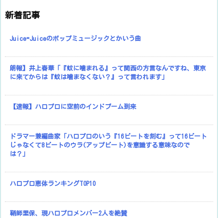
新着記事
Juice=Juiceのポップミュージックとかいう曲
朗報】井上春華「『蚊に噛まれる』って関西の方言なんですね、東京
に来てからは『蚊は噛まなくない？』って言われます」
【速報】ハロプロに空前のインドブーム到来
ドラマー兼編曲家「ハロプロのいう『16ビートを刻む』って16ビート
じゃなくて8ビートのウラ(アップビート)を意識する意味なので
は？」
ハロプロ恵体ランキングTOP10
鞘師里保、現ハロプロメンバー2人を絶賛