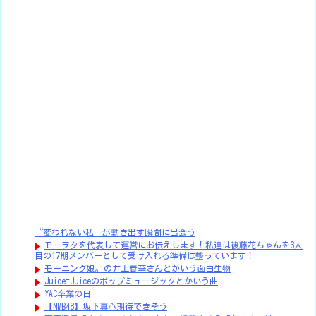
“変われない私”が動き出す瞬間に出会う
モーヲタを代表して運営にお伝えします！私達は後藤花ちゃんを3人
目の17期メンバーとして受け入れる準備は整っています！
モーニング娘。の井上春華さんとかいう面白生物
Juice=Juiceのポップミュージックとかいう曲
YAC卒業の日
【NMB48】坂下真心期待できそう