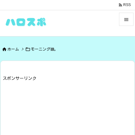

RSS


メニュ



ホーム
>
モーニング娘。
サイド

前へ

スポンサーリンク
次へ

検索