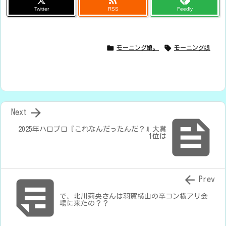

Twitter
RSS
Feedly


モーニング娘。
モーニング娘

Next

2025年ハロプロ『これなんだったんだ？』大賞
1位は


Prev
で、北川莉央さんは羽賀横山の卒コン横アリ会
場に来たの？？