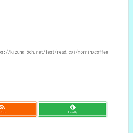
//kizuna.5ch.net/test/read.cgi/morningcoffee

RSS
Feedly