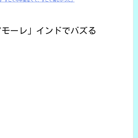
ず すごく不甲斐なくて、すごく悔しかった」
ミ・アモーレ」インドでバズる