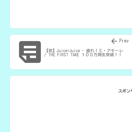


Prev
【祝】Juice=Juice - 盛れ！ミ・アモーレ
/ THE FIRST TAKE １００万再生突破！！
スポン