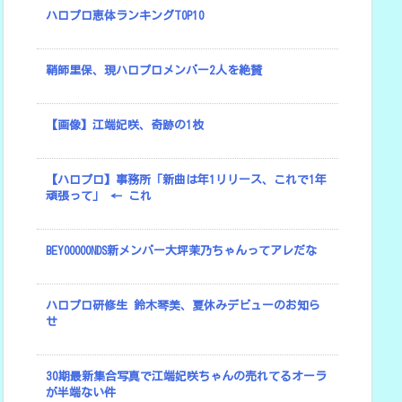
ハロプロ恵体ランキングTOP10
鞘師里保、現ハロプロメンバー2人を絶賛
【画像】江端妃咲、奇跡の1枚
【ハロプロ】事務所「新曲は年1リリース、これで1年
頑張って」 ← これ
BEYOOOOONDS新メンバー大坪茉乃ちゃんってアレだな
ハロプロ研修生 鈴木琴美、夏休みデビューのお知ら
せ
30期最新集合写真で江端妃咲ちゃんの売れてるオーラ
が半端ない件