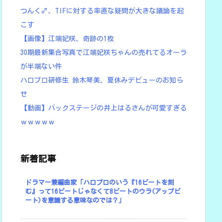
つんく♂、TIFに対する率直な疑問が大きな議論を起
こす
【画像】江端妃咲、奇跡の1枚
30期最新集合写真で江端妃咲ちゃんの売れてるオーラ
が半端ない件
ハロプロ研修生 鈴木琴美、夏休みデビューのお知ら
せ
【動画】バックステージの井上はるさんが可愛すぎる
ｗｗｗｗｗ
新着記事
ドラマー兼編曲家「ハロプロのいう『16ビートを刻
む』って16ビートじゃなくて8ビートのウラ(アップビ
ート)を意識する意味なのでは？」