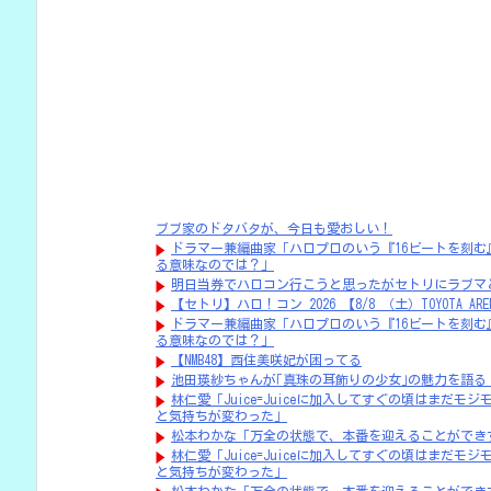
ブブ家のドタバタが、今日も愛おしい！
ドラマー兼編曲家「ハロプロのいう『16ビートを刻む
る意味なのでは？」
明日当券でハロコン行こうと思ったがセトリにラブマ
【セトリ】ハロ！コン 2026 【8/8 （土）TOYOTA ARE
ドラマー兼編曲家「ハロプロのいう『16ビートを刻む
る意味なのでは？」
【NMB48】西住美咲妃が困ってる
池田瑛紗ちゃんが｢真珠の耳飾りの少女｣の魅力を語る
林仁愛「Juice=Juiceに加入してすぐの頃はまだ
と気持ちが変わった」
松本わかな「万全の状態で、本番を迎えることができ
林仁愛「Juice=Juiceに加入してすぐの頃はまだ
と気持ちが変わった」