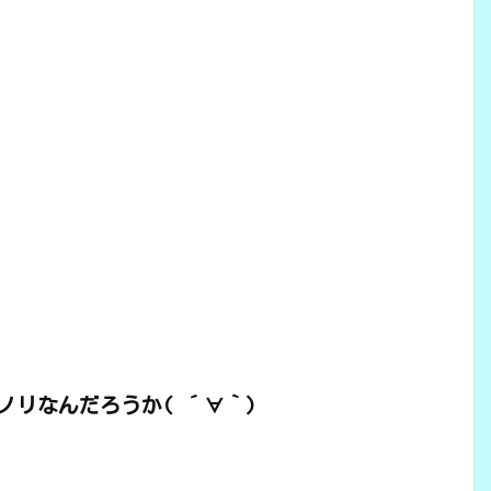
リなんだろうか( ´∀｀)