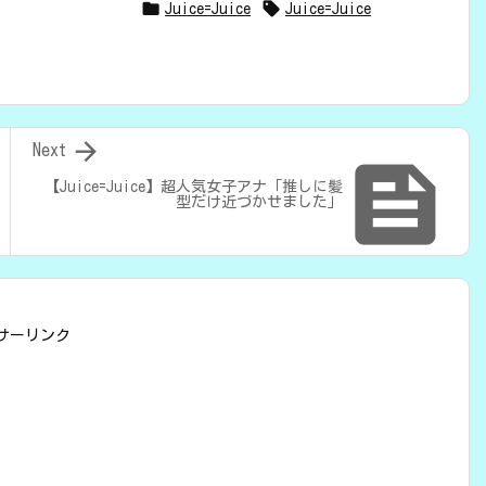


Juice=Juice
Juice=Juice

Next

【Juice=Juice】超人気女子アナ「推しに髪
型だけ近づかせました」
サーリンク