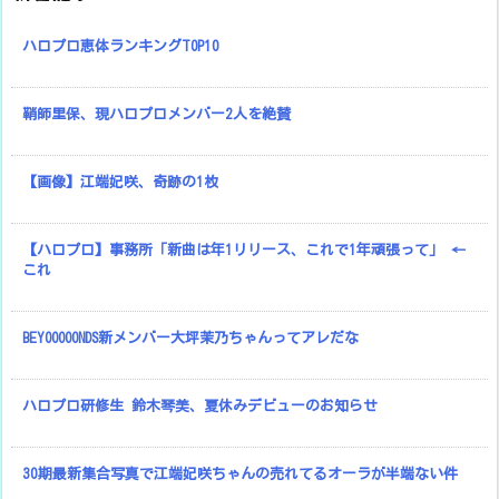
ハロプロ恵体ランキングTOP10
鞘師里保、現ハロプロメンバー2人を絶賛
【画像】江端妃咲、奇跡の1枚
【ハロプロ】事務所「新曲は年1リリース、これで1年頑張って」 ←
これ
BEYOOOOONDS新メンバー大坪茉乃ちゃんってアレだな
ハロプロ研修生 鈴木琴美、夏休みデビューのお知らせ
30期最新集合写真で江端妃咲ちゃんの売れてるオーラが半端ない件