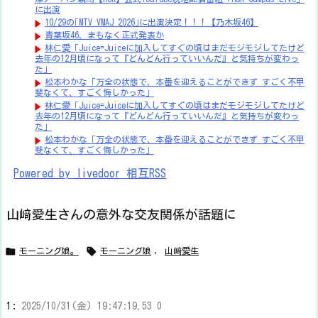
に出演
10/29の｢MTV VMAJ 2026｣に出演決定！！！【乃木坂46】
青葉坂46、まもなく正式発表か
林仁愛「Juice=Juiceに加入してすぐの頃はまだモジモジしてたけど
去年の12月頃になって『どんどん行っていいんだ』と気持ちが変わっ
た」
松本わかな「万全の状態で、本番を迎えることができず すごく不甲
斐なくて、すごく悔しかった」
林仁愛「Juice=Juiceに加入してすぐの頃はまだモジモジしてたけど
去年の12月頃になって『どんどん行っていいんだ』と気持ちが変わっ
た」
松本わかな「万全の状態で、本番を迎えることができず すごく不甲
斐なくて、すごく悔しかった」
Powered by livedoor 相互RSS
山﨑愛生さんの意外な交友関係が話題に


モーニング娘。
モーニング娘
,
山﨑愛生
1:
2025/10/31(金) 19:47:19.53 0