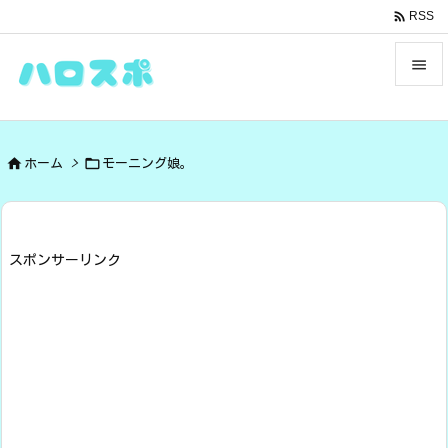

RSS


メニュ



ホーム
>
モーニング娘。
サイド

前へ

スポンサーリンク
次へ

検索