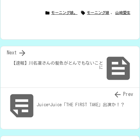


モーニング娘。
モーニング娘
,
山﨑愛生

Next

【速報】川名凜さんの髪色がとんでもないこと
に


Prev
Juice=Juice「THE FIRST TAKE」出演か！？