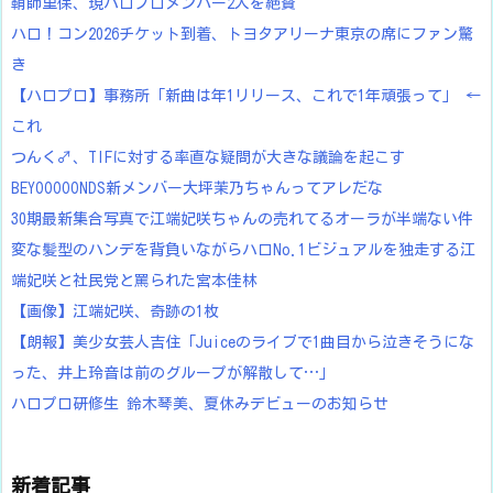
鞘師里保、現ハロプロメンバー2人を絶賛
ハロ！コン2026チケット到着、トヨタアリーナ東京の席にファン驚
き
【ハロプロ】事務所「新曲は年1リリース、これで1年頑張って」 ←
これ
つんく♂、TIFに対する率直な疑問が大きな議論を起こす
BEYOOOOONDS新メンバー大坪茉乃ちゃんってアレだな
30期最新集合写真で江端妃咲ちゃんの売れてるオーラが半端ない件
変な髪型のハンデを背負いながらハロNo.1ビジュアルを独走する江
端妃咲と社民党と罵られた宮本佳林
【画像】江端妃咲、奇跡の1枚
【朗報】美少女芸人吉住「Juiceのライブで1曲目から泣きそうにな
った、井上玲音は前のグループが解散して…」
ハロプロ研修生 鈴木琴美、夏休みデビューのお知らせ
新着記事