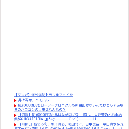
【マンガ】海外病院トラブルファイル
井上春華、へそ出し
BEYOOOOONDSもロージークロニクルも新曲出さないんだけどじゃあ明
日のハロコンの目玉はなんなの？
【速報】BEYOOOOONDS小島はなが雨ノ森 川海に、大坪茉乃と杉山結
菜がCHICA#TETSUに加入ｷﾀ━━━━(ﾟ∀ﾟ)━━━━!!
【NMB48】板垣心和、坂下真心、桜田彩叶、田中美空、平山真衣が兵
庫アーバン競馬【HUK】公式YouTube現地配信番組「HUK Campus Live」