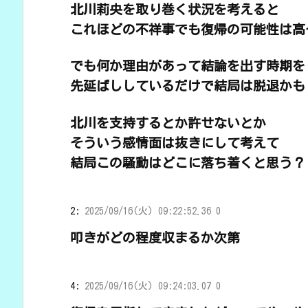
北川莉央を取り巻く状況を考えると
これほどの不祥事でも復帰の可能性は高
でも何か理由があって結論を出す時期を
先延ばししているだけで結局は脱退かも
北川を支持するとか許せないとか
そういう感情面は抜きにして考えて
結局この騒動はどこに落ち着くと思う？
2:
2025/09/16(火) 09:22:52.36 0
叩きがどの程度収まるか次第
4:
2025/09/16(火) 09:24:03.07 0