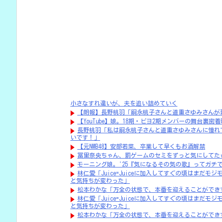
小さなすれ違いが、夫を追い詰めていく
【朗報】長野桃羽「嗣永桃子さんと道重さゆみさんが
【YouTube】娘。18期・ビヨ2期メンバーの舞台裏
長野桃羽「私は嗣永桃子さんと道重さゆみさんに憧れ
いです！」
【元NMB48】安部若菜、卒業して早くもお酒解禁
冨里奈央ちゃん、罰ゲームのセミをずっと気にしてたｗ
モーニング娘。'25『気になるその気の歌』ってガチ
林仁愛「Juice=Juiceに加入してすぐの頃はまだ
と気持ちが変わった」
松本わかな「万全の状態で、本番を迎えることができ
林仁愛「Juice=Juiceに加入してすぐの頃はまだ
と気持ちが変わった」
松本わかな「万全の状態で、本番を迎えることができ