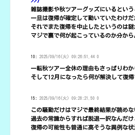
>>7
雑誌撮影や秋ツアーグッズにいるという
一旦は復帰が確定して動いていたわけだ
それでまた復帰を中止したというのは謎
マジで裏で何が起こっているのか分から
10:
2025/09/16(火) 09:26:51.44 0
一転秋ツアー全休の理由もさっぱりわか
そして12月になったら何が解決して復
15:
2025/09/16(火) 09:28:21.50 0
この騒動だけはマジで最終結果が読めな
過去の常識からすれば脱退一択なんだけ
復帰の可能性も普通に高そうな異例な状