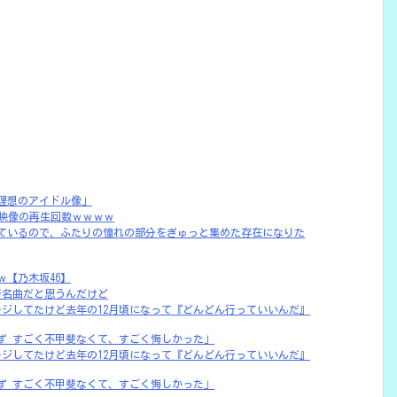
理想のアイドル像」
密着映像の再生回数ｗｗｗｗ
ているので、ふたりの憧れの部分をぎゅっと集めた存在になりた
【乃木坂46】
で名曲だと思うんだけど
モジモジしてたけど去年の12月頃になって『どんどん行っていいんだ』
ず すごく不甲斐なくて、すごく悔しかった」
モジモジしてたけど去年の12月頃になって『どんどん行っていいんだ』
ず すごく不甲斐なくて、すごく悔しかった」