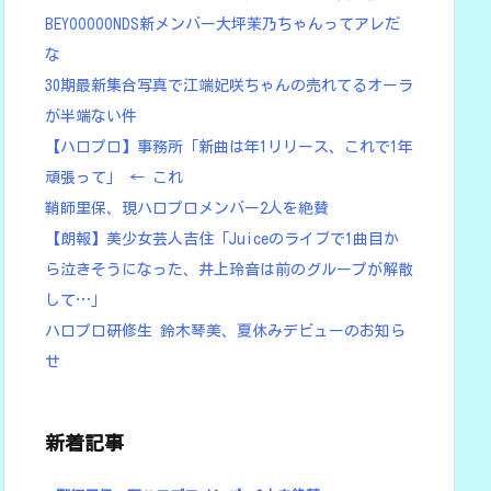
BEYOOOOONDS新メンバー大坪茉乃ちゃんってアレだ
な
30期最新集合写真で江端妃咲ちゃんの売れてるオーラ
が半端ない件
【ハロプロ】事務所「新曲は年1リリース、これで1年
頑張って」 ← これ
鞘師里保、現ハロプロメンバー2人を絶賛
【朗報】美少女芸人吉住「Juiceのライブで1曲目か
ら泣きそうになった、井上玲音は前のグループが解散
して…」
ハロプロ研修生 鈴木琴美、夏休みデビューのお知ら
せ
新着記事