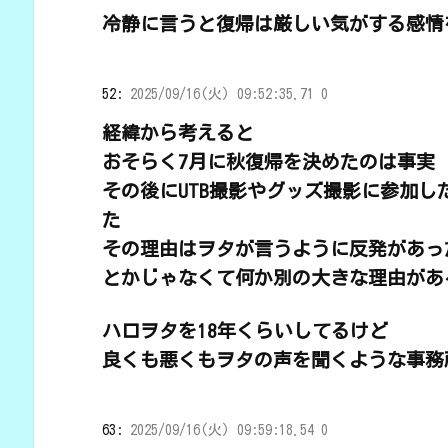
冷静に言うと復帰は厳しい気がする感情
52:
2025/09/16(火) 09:52:35.71 0
経緯から考えると
おそらく7月に秋復帰を決めたのは事実
その後にUTB撮影やグッズ撮影に参加
た
その理由はヲタが言うように反発があっ
とかじゃなくて何か別の大きな理由があ
ハロヲタを18年くらいしてるけど
良くも悪くもヲタの声を聞くような事務
63:
2025/09/16(火) 09:59:18.54 0