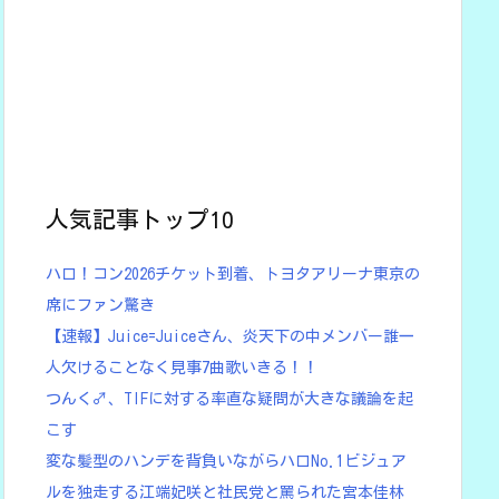
人気記事トップ10
ハロ！コン2026チケット到着、トヨタアリーナ東京の
席にファン驚き
【速報】Juice=Juiceさん、炎天下の中メンバー誰一
人欠けることなく見事7曲歌いきる！！
つんく♂、TIFに対する率直な疑問が大きな議論を起
こす
変な髪型のハンデを背負いながらハロNo.1ビジュア
ルを独走する江端妃咲と社民党と罵られた宮本佳林