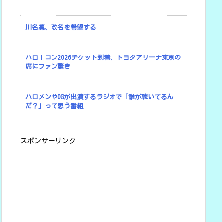
川名凜、改名を希望する
ハロ！コン2026チケット到着、トヨタアリーナ東京の
席にファン驚き
ハロメンやOGが出演するラジオで「誰が聴いてるん
だ？」って思う番組
スポンサーリンク