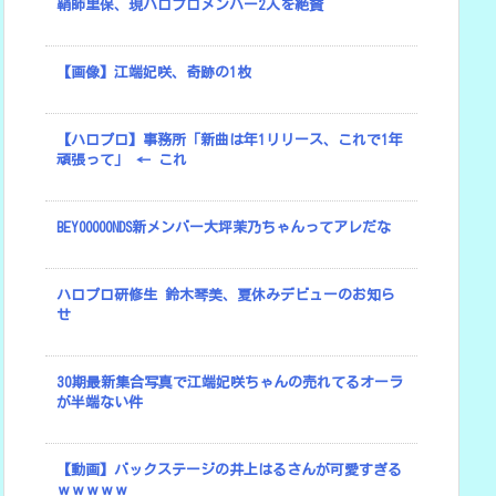
鞘師里保、現ハロプロメンバー2人を絶賛
【画像】江端妃咲、奇跡の1枚
【ハロプロ】事務所「新曲は年1リリース、これで1年
頑張って」 ← これ
BEYOOOOONDS新メンバー大坪茉乃ちゃんってアレだな
ハロプロ研修生 鈴木琴美、夏休みデビューのお知ら
せ
30期最新集合写真で江端妃咲ちゃんの売れてるオーラ
が半端ない件
【動画】バックステージの井上はるさんが可愛すぎる
ｗｗｗｗｗ