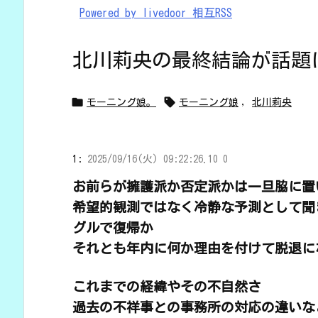
Powered by livedoor 相互RSS
北川莉央の最終結論が話題


モーニング娘。
モーニング娘
,
北川莉央
1:
2025/09/16(火) 09:22:26.10 0
お前らが擁護派か否定派かは一旦脇に置
希望的観測ではなく冷静な予測として聞
グルで復帰か
それとも年内に何か理由を付けて脱退に
これまでの経緯やその不自然さ
過去の不祥事との事務所の対応の違いな